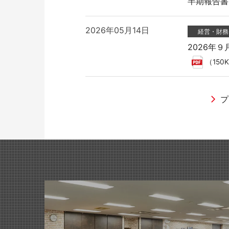
半期報告書-第1
2026年05月14日
経営・財務
教育施設用家具
2026年
（150
プ
2026年04月28日
2026年05月19日
2026年05月28日
2026年05月28日
イベント
適時開示
ラジオ
「グリーン
国際オフィ
2026年
ラジオNI
2025年05月30日
2026年04月01日
2026年04月06日
2026年05月14日
医療・福祉施設用家具
商品・サービ
Web
有価証券報告
「第28回
ライオン事
WEBサイ
半期報告書-第1
発刊のお知
2024年09月19日
2026年05月14日
業績情報
公益財団法
2026年02月27日
2026年04月03日
商品・サービ
ラジオ
2026年