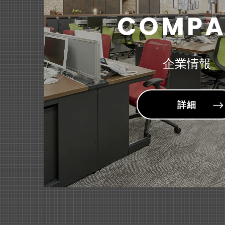
『＜MEL
ABCラジ
（150
2024年09月19日
COMPA
～ゆるやか
公益財団法
2026年03月24日
2026年05月14日
雑誌・書籍
決算短信
2026年02月20日
雑誌「Ge
商品・サービ
2026年
2024年09月19日
『スタンダ
企業情報
社会福祉法
～用途に合
2026年02月16日
2026年03月12日
雑誌・書籍
適時開示
雑誌「モノ
固定資産の
2026年02月17日
詳細
商品・サービ
『＜sum
～お子様が