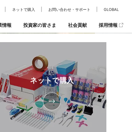
ネットで購入
お問い合わせ・サポート
GLOBAL
業情報
投資家の皆さま
社会貢献
採用情報
レスリリース
IRカレンダー
パラスポーツ支援
メディア掲載
IRニュース
キュリティ
ネットで購入