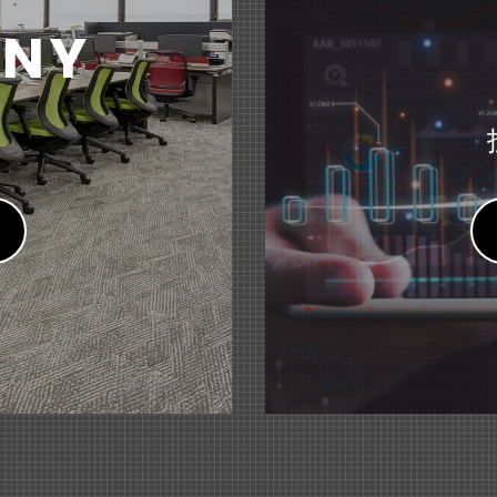
IO（メリオ）＞ソファーシリーズ』 リニューアル
オ「Ｓｋｙ presents 藤原竜也のラジオ」にて『はにさっく
KB）
NY
な囲みで生まれる、心地よい空間。～
人「日本盲導犬協会」への支援について
文具
tNavi」にて『小型文具シリーズ＜pimmy（ピミー）＞小型
ス
家具
9月期 第2四半期（中間期）決算短信〔日本基準〕(連結)
（2
ードデスク&テーブル＜Branato（ブラナート）＞』 新発売
人「日本聴導犬協会」への支援について
わせて選べる多彩なラインアップ～
文具
・マガジン」にて『はにさっくポーチ』が紹介されました。
譲渡および特別利益の計上に関するお知らせ
（135KB）
ス
文具
afy（スマフィ）＞ フレームホルダー』 新発売
描いた作品や賞状を飾りながら収納できるケース～