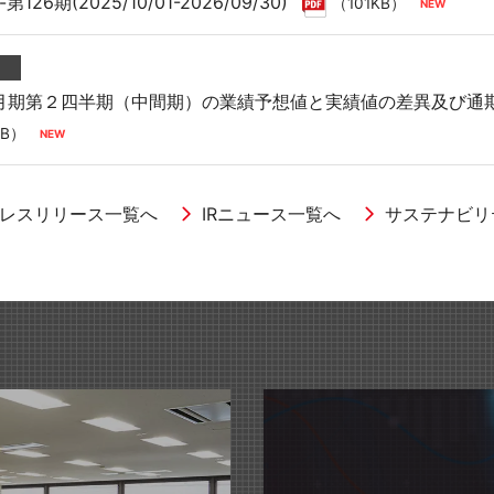
26期(2025/10/01-2026/09/30)
（101KB）
９月期第２四半期（中間期）の業績予想値と実績値の差異及び通
KB）
レスリリース一覧へ
IRニュース一覧へ
サステナビリ
家具
円定期預金」への預け入れ実施のお知らせ
ス家具見本市 『オルガテック東京2026』出展のお知らせ
9月期 第2四半期決算説明会資料
KKEI「マーケット・テラス」に当社代表取締役社長 髙橋俊泰が
（2,931KB）
ス
その他
文具
書
 湘南国際村めぐりの森植樹祭」に参加しました
務器の通販 『ナビリオン・カタログ Vol.35』
ト「HugKum（はぐくむ）」にて『＜sumafy（スマフィ）
26期(2025/10/01-2026/09/30)
（101KB）
らせ
人「日本補助犬協会」への支援について
ス
家具
文具
９月期第２四半期（中間期）の業績予想値と実績値の差異及び通