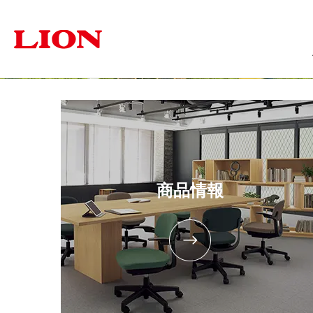
商品情報
ソリューション
サステナビリティ
企業情報
投資家の皆さま
オフィス
トップメッセージ
トップメッセージ
経営方針
福祉・医療施設
個人投資家の皆さまへ
サステナビリティ
ライオン事務器に
学
オフィス家具
文具・事務用
採用情報
IRに関するよくあるご質問
商品情報
IRに関す