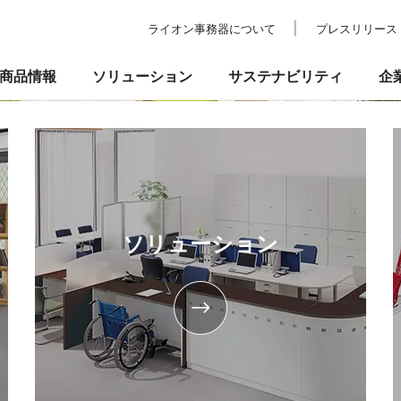
ライオン事務器について
プレスリリース
商品情報
ソリューション
サステナビリティ
企
の考え方
ついて
校教育・官公庁施設
業績・財務
事業所一覧
環境
IRライブラリ
納入事例
社会
ショールーム
ガバナンス
株式情報
プ
品
事務機器・ICT
防災・セ
るお問い合わせ
ソリューション