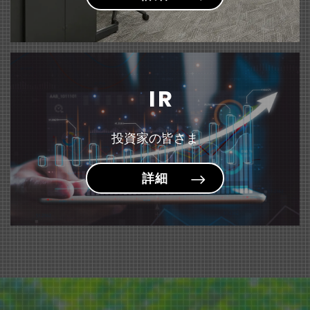
固定資産の譲渡および特別利益の計上に関するお知らせ
（135KB）
『＜sumafy（スマフィ）＞ フレームホルダー』 新発売
雑誌「モノ・マガジン」にて『はにさっくポーチ』が紹介されました。
～お子様が描いた作品や賞状を飾りながら収納できるケース～
IR
投資家の皆さま
詳細