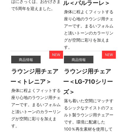
はにさっくは、おかげさま
ル＜パルラーレ＞
で5周年を迎えました。
身体に程よくフィットする
座り心地のラウンジ用チェ
アーです。まるいフォルム
と淡いトーンのカラーリン
グが空間に彩りを加えま
す。
商品情報
商品情報
ラウンジ用チェア
ラウンジ用チェア
ー＜トレニア＞
ー＜LG-710シリー
身体に程よくフィットする
ズ＞
座り心地のラウンジ用チェ
落ち着いた空間にマッチす
アーです。まるいフォルム
るシックなテイストのフェ
と淡いトーンのカラーリン
ルト製ラウンジ用チェアー
グが空間に彩りを加えま
です。環境に配慮した
す。
100％再生素材を使用して