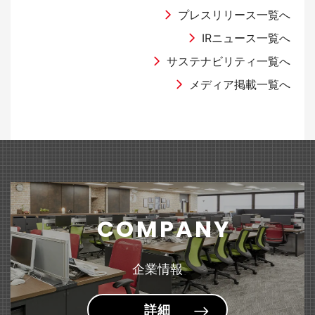
（2,931KB）
国際オフィス家具見本市 『オルガテック東京2026』出展のお知らせ
2026年9月期 第2四半期決算説明会資料
「グリーン円定期預金」への預け入れ実施のお知らせ
ラジオNIKKEI「マーケット・テラス」に当社代表取締役社長 髙橋俊泰
プレスリリース一覧へ
が出演しました。
IRニュース一覧へ
2025年05月30日
2026年05月14日
有価証券報告書
サステナビリティ一覧へ
2026年04月01日
2026年04月06日
商品・サービス
Web
その他
文具
（101KB）
「第28回 湘南国際村めぐりの森植樹祭」に参加しました
半期報告書-第126期(2025/10/01-2026/09/30)
メディア掲載一覧へ
ライオン事務器の通販 『ナビリオン・カタログ Vol.35』
WEBサイト「HugKum（はぐくむ）」にて『＜sumafy（スマフィ）＞
2024年09月19日
発刊のお知らせ
フレームホルダー』が紹介されました。
2026年05月14日
業績情報
公益財団法人「日本補助犬協会」への支援について
2026年02月27日
2026年04月03日
商品・サービス
ラジオ
家具
文具
2026年９月期第２四半期（中間期）の業績予想値と実績値の差異及び
2024年09月19日
ABCラジオ「Ｓｋｙ presents 藤原竜也のラジオ」にて『はにさ
（150KB）
『＜MELIO（メリオ）＞ソファーシリーズ』 リニューアル
通期業績予想の修正に関するお知らせ
っくポーチ』が紹介されました。
～ゆるやかな囲みで生まれる、心地よい空間。～
公益財団法人「日本盲導犬協会」への支援について
2026年05月14日
決算短信
COMPANY
2026年02月20日
2026年03月24日
商品・サービス
雑誌・書籍
家具
文具
2024年09月19日
2026年9月期 第2四半期（中間期）決算短信〔日本基準〕(連結)
（289KB）
『スタンダードデスク&テーブル＜Branato（ブラナート）＞』 新発売
雑誌「GetNavi」にて『小型文具シリーズ＜pimmy（ピミー）＞小型ス
社会福祉法人「日本聴導犬協会」への支援について
企業情報
～用途に合わせて選べる多彩なラインアップ～
テープラ』が紹介されました。
2026年03月12日
適時開示
詳細
2026年02月17日
2026年02月16日
商品・サービス
雑誌・書籍
文具
文具