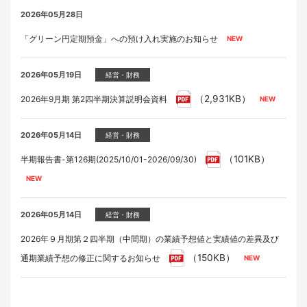
2026年05月28日
「グリーン円定期預金」への預け入れ実施のお知らせ
2026年05月19日
経営・財務
（2,931KB）
2026年9月期 第2四半期決算説明会資料
2026年05月14日
経営・財務
（101KB）
半期報告書-第126期(2025/10/01-2026/09/30)
2026年05月14日
経営・財務
2026年９月期第２四半期（中間期）の業績予想値と実績値の差異及び
（150KB）
通期業績予想の修正に関するお知らせ
2026年04月28日
2026年05月19日
2026年05月28日
2026年05月28日
イベント
適時開示
ラジオ
家具