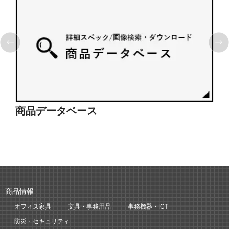
商品データベース
シ
商品情報
オフィス家具
文具・事務用品
事務機器・ICT
防災・セキュリティ