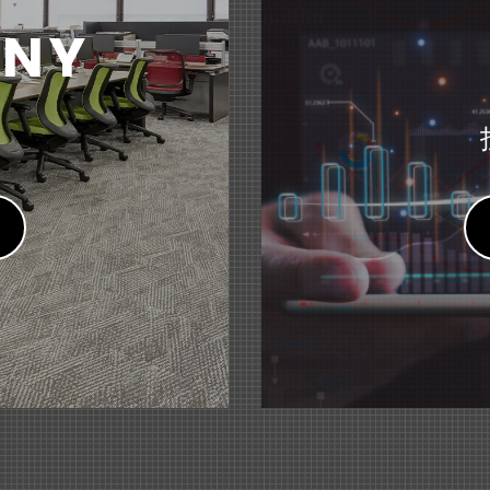
IO（メリオ）＞ソファーシリーズ』 リニューアル
オ「Ｓｋｙ presents 藤原竜也のラジオ」にて『はにさっく
KB）
NY
な囲みで生まれる、心地よい空間。～
人「日本盲導犬協会」への支援について
文具
tNavi」にて『小型文具シリーズ＜pimmy（ピミー）＞小型
ス
家具
9月期 第2四半期（中間期）決算短信〔日本基準〕(連結)
（2
ードデスク&テーブル＜Branato（ブラナート）＞』 新発売
人「日本聴導犬協会」への支援について
わせて選べる多彩なラインアップ～
文具
・マガジン」にて『はにさっくポーチ』が紹介されました。
譲渡および特別利益の計上に関するお知らせ
（135KB）
ス
文具
afy（スマフィ）＞ フレームホルダー』 新発売
描いた作品や賞状を飾りながら収納できるケース～