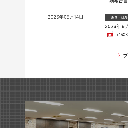
半期報告書-第1
2026年05月14日
経営・財務
教育施設用家具
2026年
（150
プ
2026年04月28日
2026年05月19日
2026年05月28日
2026年05月28日
イベント
適時開示
ラジオ
「グリーン
国際オフィ
2026年
ラジオNI
2025年05月30日
2026年04月01日
2026年04月06日
2026年05月14日
医療・福祉施設用家具
商品・サービ
Web
有価証券報告
「第28回
ライオン事
WEBサイ
半期報告書-第1
発刊のお知
2024年09月19日
2026年05月14日
業績情報
公益財団法
2026年02月27日
2026年04月03日
商品・サービ
ラジオ
2026年