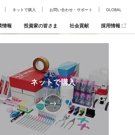
ネットで購入
お問い合わせ・サポート
GLOBAL
業情報
投資家の皆さま
社会貢献
採用情報
レスリリース
IRカレンダー
パラスポーツ支援
メディア掲載
IRニュース
キュリティ
ネットで購入