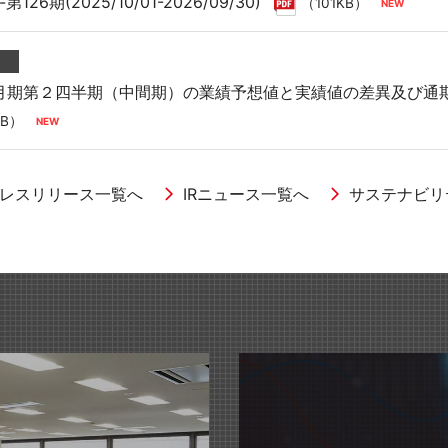
26期(2025/10/01-2026/09/30)
（101KB）
９月期第２四半期（中間期）の業績予想値と実績値の差異及び通
KB）
レスリリース一覧へ
IRニュース一覧へ
サステナビリ
家具
円定期預金」への預け入れ実施のお知らせ
ス家具見本市 『オルガテック東京2026』出展のお知らせ
9月期 第2四半期決算説明会資料
KKEI「マーケット・テラス」に当社代表取締役社長 髙橋俊泰が
（2,931KB）
ス
その他
文具
書
 湘南国際村めぐりの森植樹祭」に参加しました
務器の通販 『ナビリオン・カタログ Vol.35』
ト「HugKum（はぐくむ）」にて『＜sumafy（スマフィ）
26期(2025/10/01-2026/09/30)
（101KB）
らせ
人「日本補助犬協会」への支援について
ス
家具
文具
９月期第２四半期（中間期）の業績予想値と実績値の差異及び通