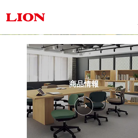
商品情報
ソリューション
サステナビリティ
企業情報
投資家の皆さま
オフィス
トップメッセージ
トップメッセージ
経営方針
福祉・医療施設
個人投資家の皆さまへ
サステナビリティ
ライオン事務器に
学
オフィス家具
文具・事務用
採用情報
IRに関するよくあるご質問
商品情報
IRに関す