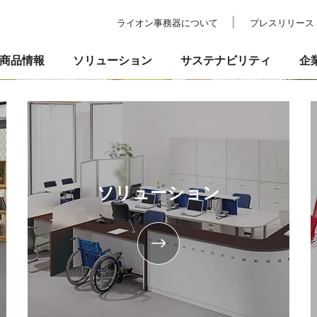
ライオン事務器について
プレスリリース
商品情報
ソリューション
サステナビリティ
企
の考え方
ついて
校教育・官公庁施設
業績・財務
事業所一覧
環境
IRライブラリ
納入事例
社会
ショールーム
ガバナンス
株式情報
プ
品
事務機器・ICT
防災・セ
るお問い合わせ
ソリューション