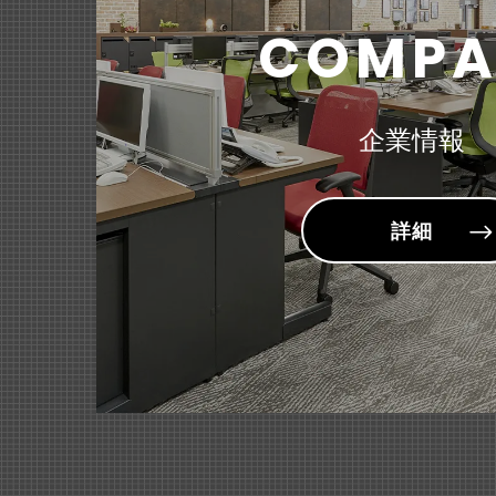
『＜MEL
ABCラジ
（150
2024年09月19日
COMPA
～ゆるやか
公益財団法
2026年03月24日
2026年05月14日
雑誌・書籍
決算短信
2026年02月20日
雑誌「Ge
商品・サービ
2026年
2024年09月19日
『スタンダ
企業情報
社会福祉法
～用途に合
2026年02月16日
2026年03月12日
雑誌・書籍
適時開示
雑誌「モノ
固定資産の
2026年02月17日
詳細
商品・サービ
『＜sum
～お子様が