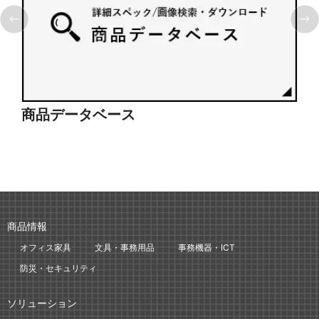
商品データベース
シ
商品情報
オフィス家具
文具・事務用品
事務機器・ICT
防災・セキュリティ
ソリューション