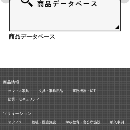
商品データベース
シ
商品情報
オフィス家具
文具・事務用品
事務機器・ICT
防災・セキュリティ
ソリューション
オフィス
福祉・医療施設
学校教育・官公庁施設
納入事例