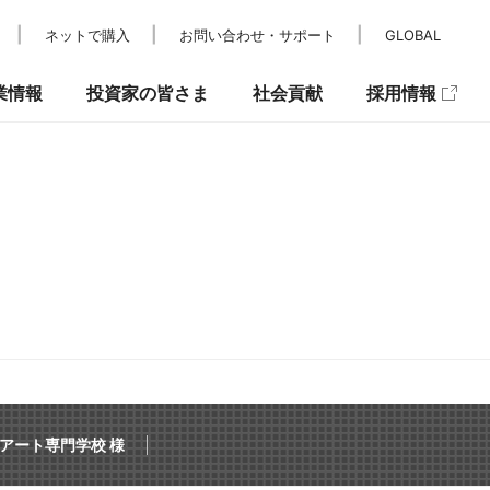
ネットで購入
お問い合わせ・サポート
GLOBAL
業情報
投資家の皆さま
社会貢献
採用情報
レスリリース
IRカレンダー
パラスポーツ支援
メディア掲載
IRニュース
キュリティ
アート専門学校 様