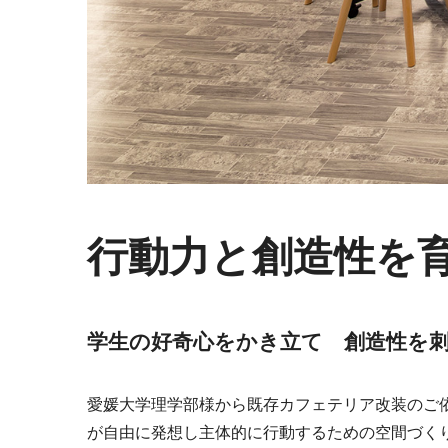
個室ブース・パーティション
夢工房プ
行動力と創造性を
チェアー
抗菌対
学生の好奇心をかき立て 創造性を
愛媛大学理学部様から既存カフェテリア改装のご
が自由に発想し主体的に行動するための空間づく