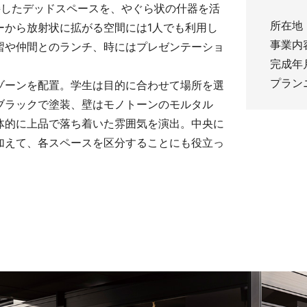
接したデッドスペースを、やぐら状の什器を活
所在地
ーから放射状に拡がる空間には1人でも利用し
向け商品
事業内
習や仲間とのランチ、時にはプレゼンテーショ
完成年月
プラン
ゾーンを配置。学生は目的に合わせて場所を選
ブラックで塗装、壁はモノトーンのモルタル
体的に上品で落ち着いた雰囲気を演出。中央に
加えて、各スペースを区分することにも役立っ