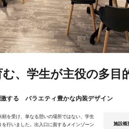
ロジェクト
セ
育む、学生が主役の多目
応商品
刺激する バラエティ豊かな内装デザイン
依頼を受け、単なる憩いの場所ではない、学生
施設概
りを行いました。出入口に面するメインゾーン