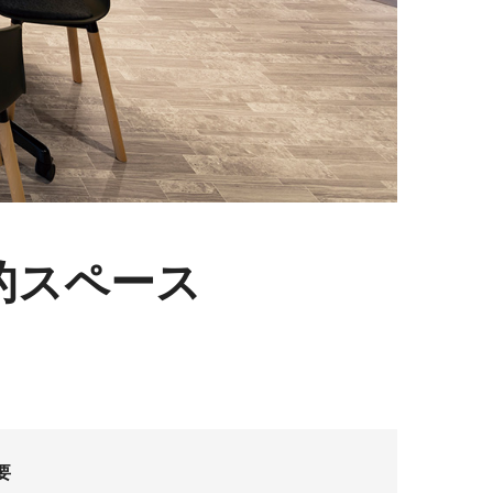
キュリティ
的スペース
要