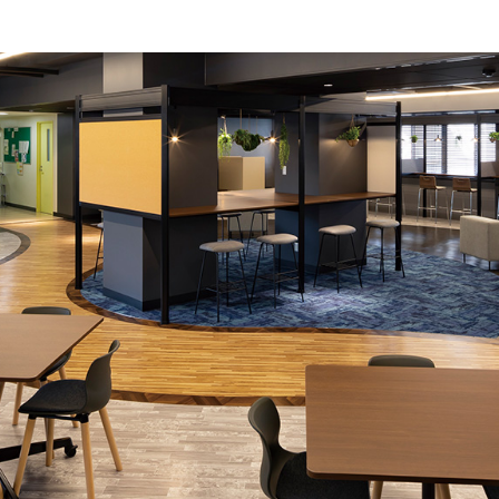
感
イル
事務機器
用品
ICT