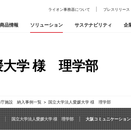
ライオン事務器について
プレスリリース
商品情報
ソリューション
サステナビリティ
企
大学 様 理学部
の考え方
ついて
校教育・官公庁施設
業績・財務
事業所一覧
環境
IRライブラリ
納入事例
社会
ショールーム
ガバナンス
株式情報
プ
品
事務機器・ICT
防災・セ
るお問い合わせ
公庁施設 納入事例一覧
国立大学法人愛媛大学 様 理学部
国立大学法人愛媛大学 様 理学部
大阪コミュニケーション