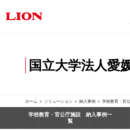
商品情報
ソリューション
サステナビリティ
企業情報
投資家の皆さま
国立大学法人愛媛
オフィス
トップメッセージ
トップメッセージ
経営方針
福祉・医療施設
個人投資家の皆さまへ
サステナビリティ
ライオン事務器に
学
オフィス家具
文具・事務用
採用情報
IRに関するよくあるご質問
IRに関す
ホーム
ソリューション
納入事例
学校教育・官
学校教育・官公庁施設 納入事例一
覧