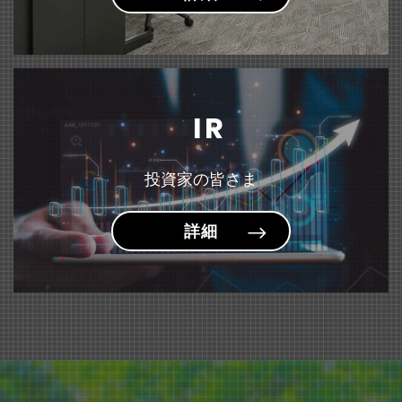
固定資産の譲渡および特別利益の計上に関するお知らせ
（135KB）
『＜sumafy（スマフィ）＞ フレームホルダー』 新発売
雑誌「モノ・マガジン」にて『はにさっくポーチ』が紹介されました。
～お子様が描いた作品や賞状を飾りながら収納できるケース～
IR
投資家の皆さま
詳細