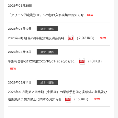
2026年05月28日
「グリーン円定期預金」への預け入れ実施のお知らせ
2026年05月19日
経営・財務
（2,931KB）
2026年9月期 第2四半期決算説明会資料
2026年05月14日
経営・財務
（101KB）
半期報告書-第126期(2025/10/01-2026/09/30)
2026年05月14日
経営・財務
2026年９月期第２四半期（中間期）の業績予想値と実績値の差異及び
（150KB）
通期業績予想の修正に関するお知らせ
2026年04月28日
2026年05月19日
2026年05月28日
2026年05月28日
イベント
適時開示
ラジオ
家具