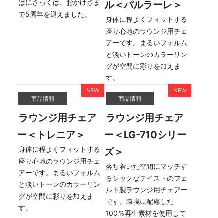
はにさっくは、おかげさま
ル＜パルラーレ＞
で5周年を迎えました。
身体に程よくフィットする
座り心地のラウンジ用チェ
アーです。まるいフォルム
と淡いトーンのカラーリン
グが空間に彩りを加えま
す。
商品情報
商品情報
ラウンジ用チェア
ラウンジ用チェア
ー＜トレニア＞
ー＜LG-710シリー
身体に程よくフィットする
ズ＞
座り心地のラウンジ用チェ
落ち着いた空間にマッチす
アーです。まるいフォルム
るシックなテイストのフェ
と淡いトーンのカラーリン
ルト製ラウンジ用チェアー
グが空間に彩りを加えま
です。環境に配慮した
す。
100％再生素材を使用して