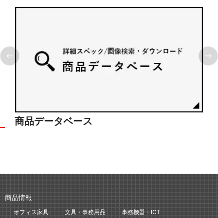
商品データベース
シ
商品情報
オフィス家具
文具・事務用品
事務機器・ICT