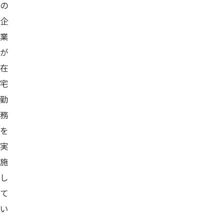
の
企
業
が
在
宅
勤
務
を
実
施
し
て
い