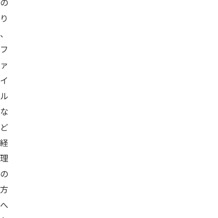
の
り
、
フ
ァ
イ
ル
な
ど
経
理
の
方
へ