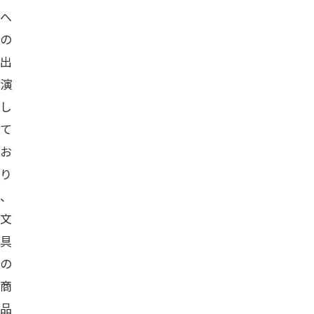
へ
の
出
演
し
て
お
り
、
文
具
の
商
品