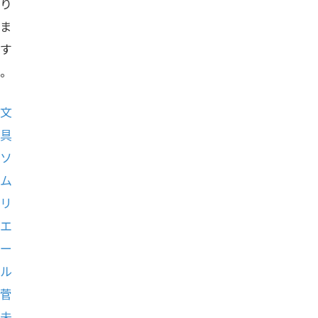
り
ま
す
。
文
具
ソ
ム
リ
エ
ー
ル
菅
未