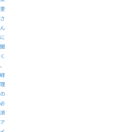
里
さ
ん
に
聞
く
、
経
理
の
必
須
ア
イ