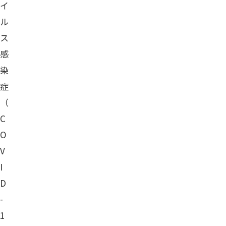
イ
ル
ス
感
染
症
（
C
O
V
I
D
-
1