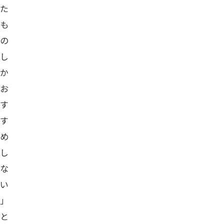
た
も
の
し
か
お
す
す
め
し
な
い
」
と