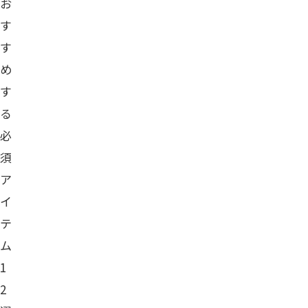
お
す
す
め
す
る
必
須
ア
イ
テ
ム
1
2