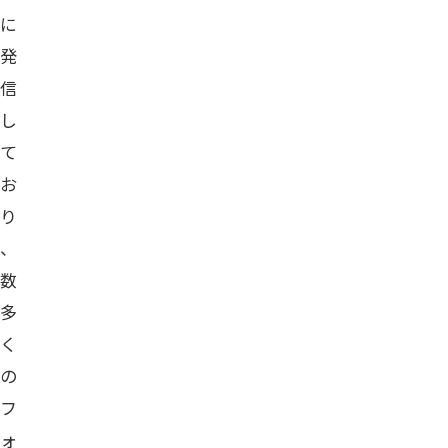
に
発
信
し
て
お
り
、
数
多
く
の
フ
ォ