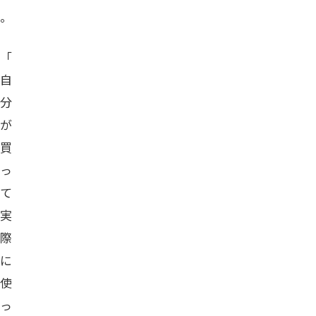
。
「
自
分
が
買
っ
て
実
際
に
使
っ