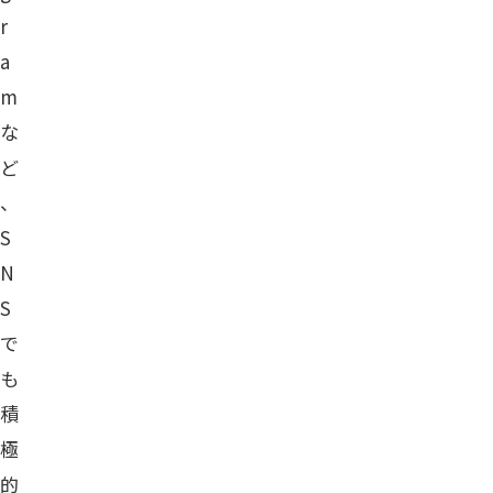
r
a
m
な
ど
、
S
N
S
で
も
積
極
的