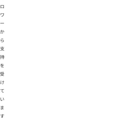
ロ
ワ
ー
か
ら
支
持
を
受
け
て
い
ま
す