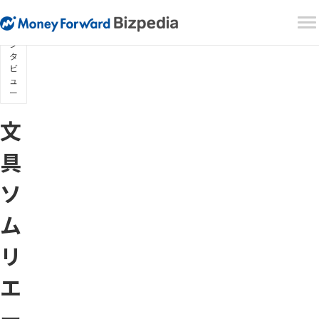
イ
ン
タ
ビ
ュ
ー
文
具
ソ
ム
リ
エ
ー