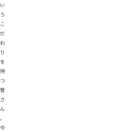
い
う
こ
だ
わ
り
を
持
つ
菅
さ
ん
。
今