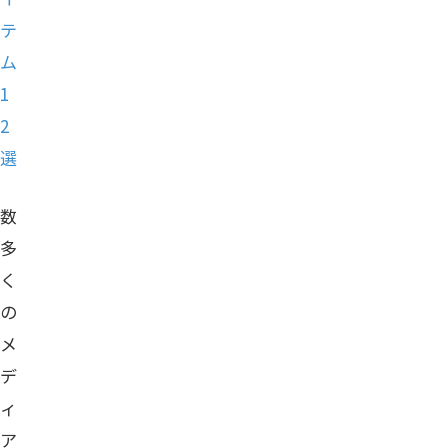
テ
ム
1
2
選
数
多
く
の
メ
デ
ィ
ア