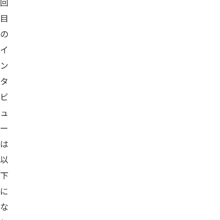
回
目
の
イ
ン
タ
ビ
ュ
ー
は
以
下
に
な