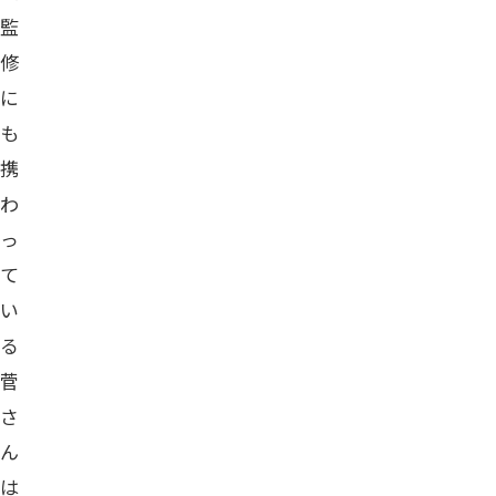
監
修
に
も
携
わ
っ
て
い
る
菅
さ
ん
は