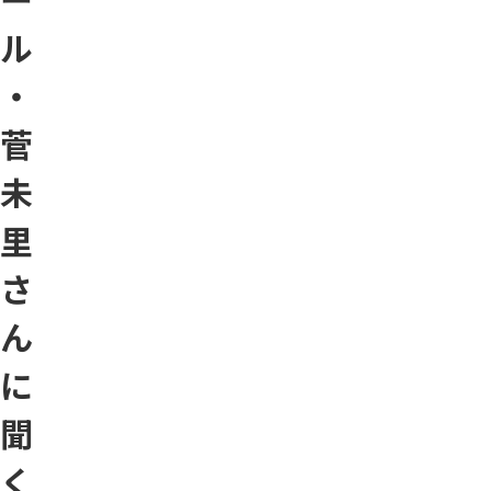
ル
・
菅
未
里
さ
ん
に
聞
く