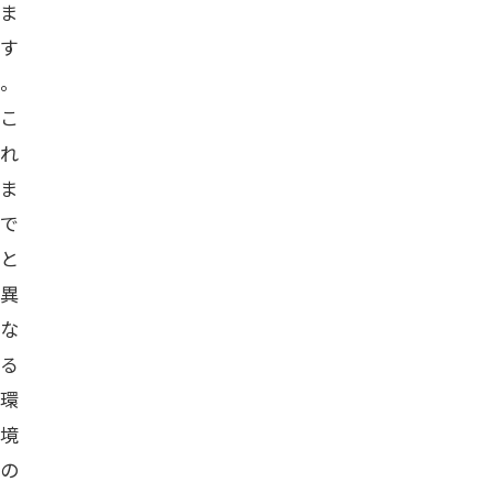
ま
す
。
こ
れ
ま
で
と
異
な
る
環
境
の