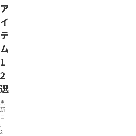
ア
イ
テ
ム
1
2
選
更
新
日
:
2