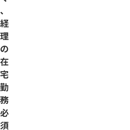
、
経
理
の
在
宅
勤
務
必
須