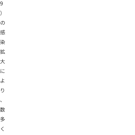
9
）
の
感
染
拡
大
に
よ
り
、
数
多
く