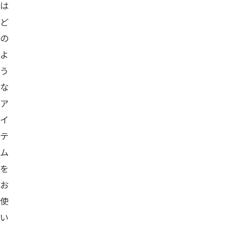
は
ど
の
よ
う
な
ア
イ
テ
ム
を
お
使
い