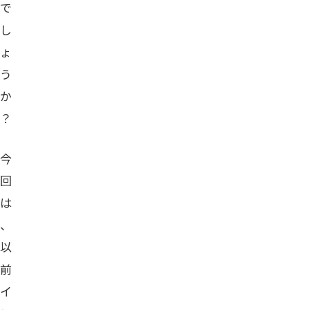
で
し
ょ
う
か
？
今
回
は
、
以
前
イ