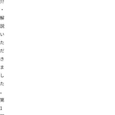
介
・
解
説
い
た
だ
き
ま
し
た
。
第
1