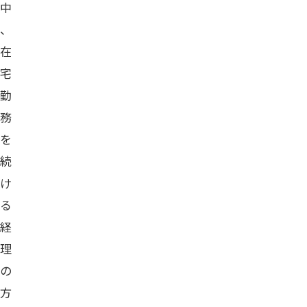
中
、
在
宅
勤
務
を
続
け
る
経
理
の
方