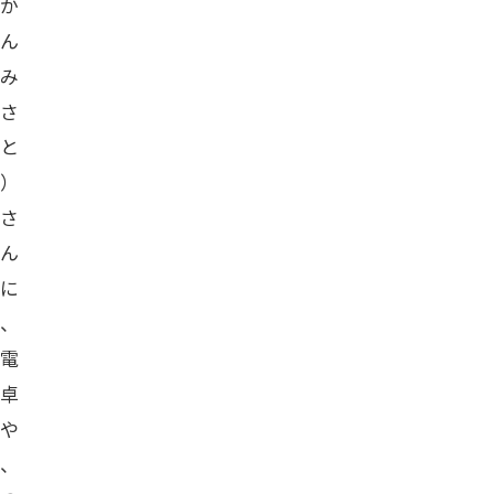
か
ん
み
さ
と
）
さ
ん
に
、
電
卓
や
、