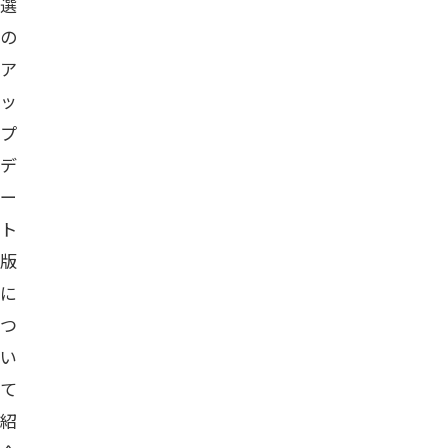
選
の
ア
ッ
プ
デ
ー
ト
版
に
つ
い
て
紹