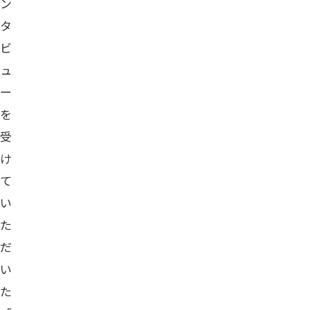
ン
タ
ビ
ュ
ー
を
受
け
て
い
た
だ
い
た