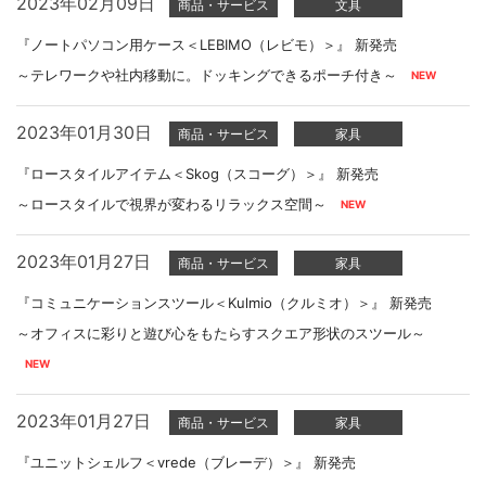
2023年02月09日
商品・サービス
文具
『ノートパソコン用ケース＜LEBIMO（レビモ）＞』 新発売
～テレワークや社内移動に。ドッキングできるポーチ付き～
2023年01月30日
商品・サービス
家具
『ロースタイルアイテム＜Skog（スコーグ）＞』 新発売
～ロースタイルで視界が変わるリラックス空間～
2023年01月27日
商品・サービス
家具
『コミュニケーションスツール＜Kulmio（クルミオ）＞』 新発売
～オフィスに彩りと遊び心をもたらすスクエア形状のスツール～
2023年01月27日
商品・サービス
家具
『ユニットシェルフ＜vrede（ブレーデ）＞』 新発売