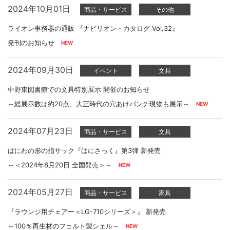
2024年10月01日
商品・サービス
その他
ライオン事務器の通販 『ナビリオン・カタログ Vol.32』
発刊のお知らせ
2024年09月30日
イベント
文具
中野東図書館での文具特別展示 開催のお知らせ
～総展示数は約20点、大正時代の穴あけパンチ現物も展示～
2024年07月23日
商品・サービス
文具
はにわの形の指サック『はにさっく』第3弾 新発売
～＜2024年8月20日 全国発売＞～
2024年05月27日
商品・サービス
家具
『ラウンジ用チェアー＜LG-710シリーズ＞』 新発売
～100％再生材のフェルト製シェル～