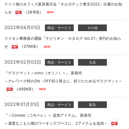
ドイツ発のオフィス家具展示会『オルガテック東京2022』出展のお知
らせ
（291KB）
2022年04月01日
商品・サービス
その他
ライオン事務器の通販『ナビリオン・カタログ Vol.27』発刊のお知ら
せ
（276KB）
2022年02月03日
商品・サービス
文具
『デスクマット＜orino（オリノ）＞』 新発売
～テレワーク時のON・OFF切り替えに。折りたためるデスクマット～
（499KB）
2022年01月31日
商品・サービス
家具
『＜Comole（コモーレ）＞ 追加アイテム』 新発売
～適度なこもり感のワーキングブースに、2アイテムを追加～