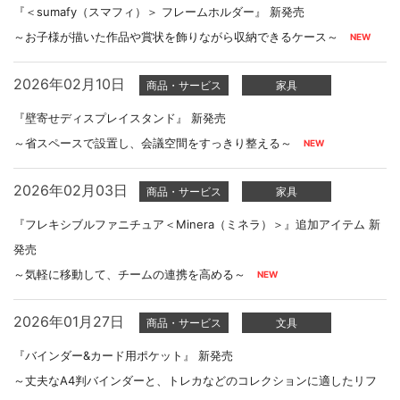
『＜sumafy（スマフィ）＞ フレームホルダー』 新発売
～お子様が描いた作品や賞状を飾りながら収納できるケース～
2026年02月10日
商品・サービス
家具
『壁寄せディスプレイスタンド』 新発売
～省スペースで設置し、会議空間をすっきり整える～
2026年02月03日
商品・サービス
家具
『フレキシブルファニチュア＜Minera（ミネラ）＞』追加アイテム 新
発売
～気軽に移動して、チームの連携を高める～
2026年01月27日
商品・サービス
文具
『バインダー&カード用ポケット』 新発売
～丈夫なA4判バインダーと、トレカなどのコレクションに適したリフ