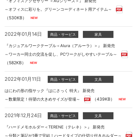
『オフィスアクセサリー ＜AGシリーズ＞』 新発売
～オフィスに彩りを。グリーンコーディネート用アイテム～
（530KB）
2022年01月14日
商品・サービス
家具
『カジュアルワークテーブル＜Alura（アルーラ）＞』 新発売
～ワーカー同士の交流を促し、PCワークがしやすいテーブル～
（582KB）
2022年01月11日
商品・サービス
文具
はにわの形の指サック『はにさっく 特大』 新発売
～数量限定！待望の大きめサイズが登場～
（439KB）
2021年12月24日
商品・サービス
文具
『ハードメモホルダー＜TERENE（テレネ）＞』 新発売
～分類と筆記が1冊で完結！ハードタイプの仕切り付きホルダー～