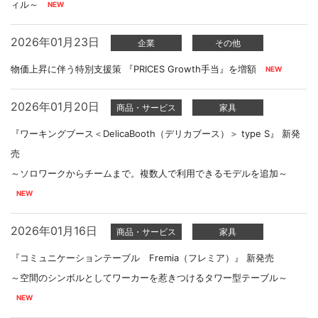
ィル～
2026年01月23日
企業
その他
物価上昇に伴う特別支援策 『PRICES Growth手当』を増額
2026年01月20日
商品・サービス
家具
『ワーキングブース＜DelicaBooth（デリカブース）＞ type S』 新発
売
～ソロワークからチームまで。複数人で利用できるモデルを追加～
2026年01月16日
商品・サービス
家具
『コミュニケーションテーブル Fremia（フレミア）』 新発売
～空間のシンボルとしてワーカーを惹きつけるタワー型テーブル～