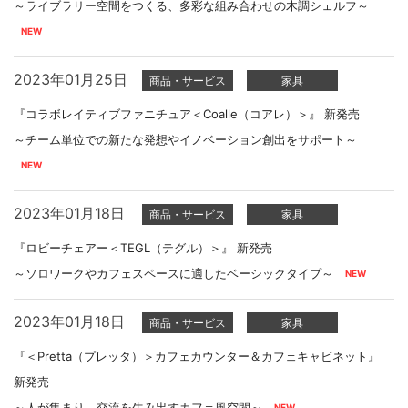
～ライブラリー空間をつくる、多彩な組み合わせの木調シェルフ～
2023年01月25日
商品・サービス
家具
『コラボレイティブファニチュア＜Coalle（コアレ）＞』 新発売
～チーム単位での新たな発想やイノベーション創出をサポート～
2023年01月18日
商品・サービス
家具
『ロビーチェアー＜TEGL（テグル）＞』 新発売
～ソロワークやカフェスペースに適したベーシックタイプ～
2023年01月18日
商品・サービス
家具
『＜Pretta（プレッタ）＞カフェカウンター＆カフェキャビネット』
新発売
～人が集まり、交流を生み出すカフェ風空間～