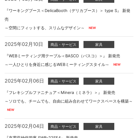
『ワーキングブース＜DelicaBooth（デリカブース）＞ type S』 新発
売
～空間にフィットする、スリムなデザイン～
2025年02月10日
商品・サービス
家具
『WEBミーティング用テーブル＜BASCO（バスコ）＞』 新発売
～一人ひとりを身近に感じるWEBミーティングスタイル～
2025年02月06日
商品・サービス
家具
『フレキシブルファニチュア＜Minera（ミネラ）＞』 新発売
～ソロでも、チームでも、自由に組み合わせてワークスペースを構築～
2025年02月04日
商品・サービス
家具
『充電収納保管庫 SWB-22SE4』 新発売