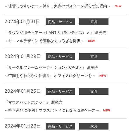
～保管しやすいケース付き！大判のポスターを折らずに収納～
2024年01月31日
商品・サービス
家具
『ラウンジ用チェアー＜LANTIS（ランティス）＞』 新発売
～ミニマルデザインで優雅なくつろぎを提供～
2024年01月29日
商品・サービス
家具
『サークルフレームパーティション＜CP-G＞』 新発売
～空間をやわらかく仕切り、オフィスにグリーンを～
2024年01月25日
商品・サービス
文具
『マウスパッドポケット』 新発売
～持ち運びに便利！マウスパッドにもなる収納ケース～
2024年01月23日
商品・サービス
家具