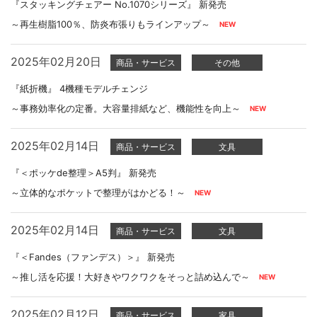
『スタッキングチェアー No.1070シリーズ』 新発売
～再生樹脂100％、防炎布張りもラインアップ～
2025年02月20日
商品・サービス
その他
『紙折機』 4機種モデルチェンジ
～事務効率化の定番。大容量排紙など、機能性を向上～
2025年02月14日
商品・サービス
文具
『＜ポッケde整理＞A5判』 新発売
～立体的なポケットで整理がはかどる！～
2025年02月14日
商品・サービス
文具
『＜Fandes（ファンデス）＞』 新発売
～推し活を応援！大好きやワクワクをそっと詰め込んで～
2025年02月12日
商品・サービス
家具