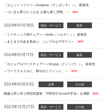
『ユニットソファー＜Andante（アンダンテ）＞』 新発売
～つい立ち寄りたくなる 心落ち着く空間。～
2024年01月19日
商品・サービス
家具
『ミーティング用チェアー＜Solte（ソルテ）＞』 新発売
～まとまりのある色合い、シンプルなデザイン～
2024年01月17日
商品・サービス
家具
『カジュアルワークチェアー＜Knopp（クノップ）＞』 新発売
～ワークスタイルに、軽やかにフィット。～
2024年01月01日
企業
その他
物価上昇に伴う特別支援策 『PRICES Growth手当』を増額
2023年12月27日
商品・サービス
その他