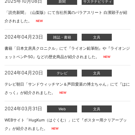
2025年10月08日
新聞
サステナビリティ
「読売新聞」（山梨版）にて当社所属のパラアスリート 白濱顕子が紹
介されました。
2024年04月23日
雑誌・書籍
文具
書籍「日本文房具クロニクル」にて『ライオン鉛筆削』や『ライオンジ
ェットペンP-50』などの歴史商品が紹介されました。
2024年04月20日
テレビ
文具
テレビ朝日「サンドウィッチマン＆芦田愛菜の博士ちゃん」にて『はに
さっく』が紹介されました。
2024年03月31日
Web
文具
WEBサイト「HugKum（はぐくむ）」にて『ポスター用クリアーブッ
ク』が紹介されました。