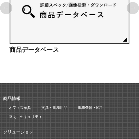
商品データベース
シ
商品情報
オフィス家具
文具・事務用品
事務機器・ICT
防災・セキュリティ
ソリューション