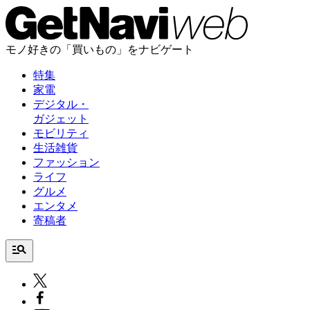
モノ好きの「買いもの」をナビゲート
特集
家電
デジタル・
ガジェット
モビリティ
生活雑貨
ファッション
ライフ
グルメ
エンタメ
寄稿者
manage_search