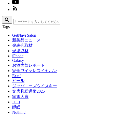
search
Tags
GetNavi Salon
新製品ニュース
発表会取材
現場取材
iPhone
Galaxy
お酒実飲レポート
完全ワイヤレスイヤホン
Excel
ビール
ジャパニーズウイスキー
文房具総選挙2025
家電大賞
エコ
睡眠
Nothing