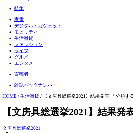
特集
家電
デジタル・ガジェット
モビリティ
生活雑貨
ファッション
ライフ
グルメ
エンタメ
寄稿者
雑誌バックナンバー
HOME
/
生活雑貨
/
【文房具総選挙2021】結果発表!「分類
【文房具総選挙2021】結果
文房具総選挙2021