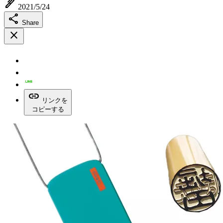
ink_pen
2021/5/24
share
Share
close
link
リンクを
コピーする