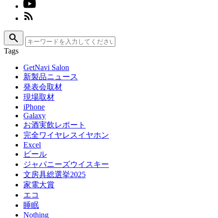
search
Tags
GetNavi Salon
新製品ニュース
発表会取材
現場取材
iPhone
Galaxy
お酒実飲レポート
完全ワイヤレスイヤホン
Excel
ビール
ジャパニーズウイスキー
文房具総選挙2025
家電大賞
エコ
睡眠
Nothing