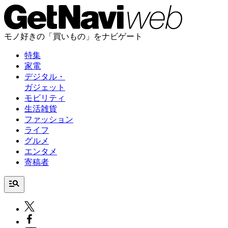
モノ好きの「買いもの」をナビゲート
特集
家電
デジタル・
ガジェット
モビリティ
生活雑貨
ファッション
ライフ
グルメ
エンタメ
寄稿者
manage_search