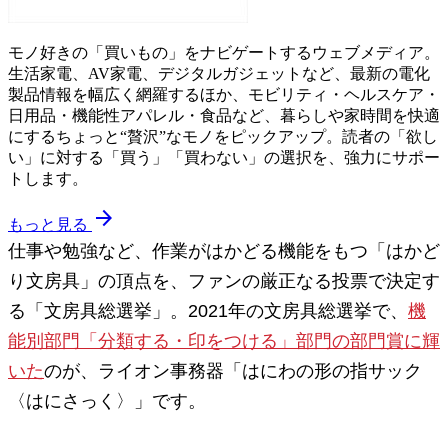
モノ好きの「買いもの」をナビゲートするウェブメディア。
生活家電、AV家電、デジタルガジェットなど、最新の電化
製品情報を幅広く網羅するほか、モビリティ・ヘルスケア・
日用品・機能性アパレル・食品など、暮らしや家時間を快適
にするちょっと“贅沢”なモノをピックアップ。読者の「欲し
い」に対する「買う」「買わない」の選択を、強力にサポー
トします。
arrow_forward
もっと見る
仕事や勉強など、作業がはかどる機能をもつ「はかど
り文房具」の頂点を、ファンの厳正なる投票で決定す
る「文房具総選挙」。2021年の文房具総選挙で、
機
能別部門「分類する・印をつける」部門の部門賞に輝
いた
のが、ライオン事務器「はにわの形の指サック
〈はにさっく〉」です。