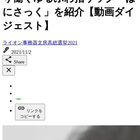
にさっく」を紹介【動画ダイ
ジェスト】
ライオン事務器
文房具総選挙2021
ink_pen
2021/11/2
share
Share
close
link
リンクを
コピーする