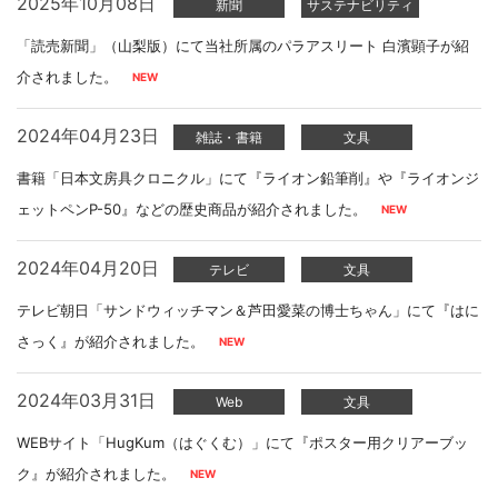
2025年10月08日
新聞
サステナビリティ
「読売新聞」（山梨版）にて当社所属のパラアスリート 白濱顕子が紹
介されました。
2024年04月23日
雑誌・書籍
文具
書籍「日本文房具クロニクル」にて『ライオン鉛筆削』や『ライオンジ
ェットペンP-50』などの歴史商品が紹介されました。
2024年04月20日
テレビ
文具
テレビ朝日「サンドウィッチマン＆芦田愛菜の博士ちゃん」にて『はに
さっく』が紹介されました。
2024年03月31日
Web
文具
WEBサイト「HugKum（はぐくむ）」にて『ポスター用クリアーブッ
ク』が紹介されました。