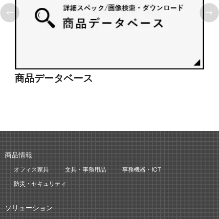
商品データベース
シ
商品情報
オフィス家具
文具・事務用品
事務機器・ICT
防災・セキュリティ
ソリューション