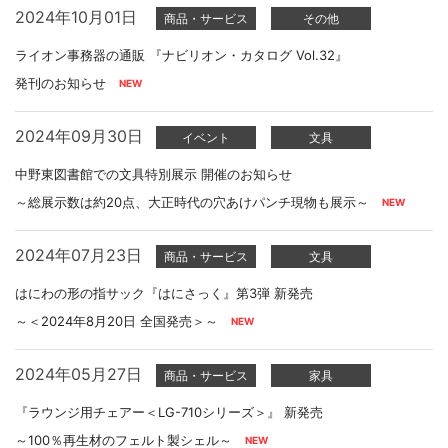
2024年10月01日
商品・サービス
その他
ライオン事務器の通販 『ナビリオン・カタログ Vol.32』
発刊のお知らせ
2024年09月30日
イベント
文具
中野東図書館での文具特別展示 開催のお知らせ
～総展示数は約20点、大正時代の穴あけパンチ現物も展示～
2024年07月23日
商品・サービス
文具
はにわの形の指サック『はにさっく』第3弾 新発売
～＜2024年8月20日 全国発売＞～
2024年05月27日
商品・サービス
家具
『ラウンジ用チェアー＜LG-710シリーズ＞』 新発売
～100％再生材のフェルト製シェル～