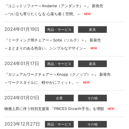
『ユニットソファー＜Andante（アンダンテ）＞』 新発売
～つい立ち寄りたくなる 心落ち着く空間。～
2024年01月19日
商品・サービス
家具
『ミーティング用チェアー＜Solte（ソルテ）＞』 新発売
～まとまりのある色合い、シンプルなデザイン～
2024年01月17日
商品・サービス
家具
『カジュアルワークチェアー＜Knopp（クノップ）＞』 新発売
～ワークスタイルに、軽やかにフィット。～
2024年01月01日
企業
その他
物価上昇に伴う特別支援策 『PRICES Growth手当』を増額
2023年12月27日
商品・サービス
その他