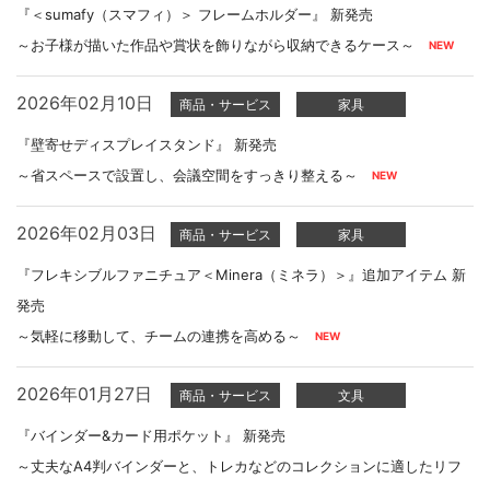
『＜sumafy（スマフィ）＞ フレームホルダー』 新発売
～お子様が描いた作品や賞状を飾りながら収納できるケース～
2026年02月10日
商品・サービス
家具
『壁寄せディスプレイスタンド』 新発売
～省スペースで設置し、会議空間をすっきり整える～
2026年02月03日
商品・サービス
家具
『フレキシブルファニチュア＜Minera（ミネラ）＞』追加アイテム 新
発売
～気軽に移動して、チームの連携を高める～
2026年01月27日
商品・サービス
文具
『バインダー&カード用ポケット』 新発売
～丈夫なA4判バインダーと、トレカなどのコレクションに適したリフ