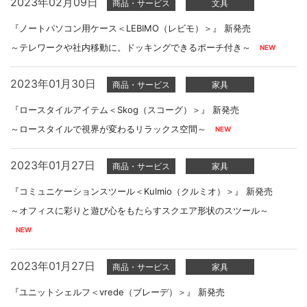
2023年02月09日
商品・サービス
文具
『ノートパソコン用ケース＜LEBIMO（レビモ）＞』 新発売
～テレワークや社内移動に。ドッキングできるポーチ付き～
2023年01月30日
商品・サービス
家具
『ロースタイルアイテム＜Skog（スコーグ）＞』 新発売
～ロースタイルで視界が変わるリラックス空間～
2023年01月27日
商品・サービス
家具
『コミュニケーションスツール＜Kulmio（クルミオ）＞』 新発売
～オフィスに彩りと遊び心をもたらすスクエア形状のスツール～
2023年01月27日
商品・サービス
家具
『ユニットシェルフ＜vrede（ブレーデ）＞』 新発売