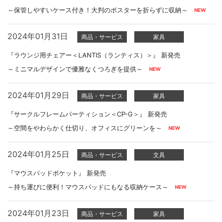
～保管しやすいケース付き！大判のポスターを折らずに収納～
2024年01月31日
商品・サービス
家具
『ラウンジ用チェアー＜LANTIS（ランティス）＞』 新発売
～ミニマルデザインで優雅なくつろぎを提供～
2024年01月29日
商品・サービス
家具
『サークルフレームパーティション＜CP-G＞』 新発売
～空間をやわらかく仕切り、オフィスにグリーンを～
2024年01月25日
商品・サービス
文具
『マウスパッドポケット』 新発売
～持ち運びに便利！マウスパッドにもなる収納ケース～
2024年01月23日
商品・サービス
家具