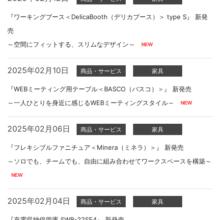
『ワーキングブース＜DelicaBooth（デリカブース）＞ type S』 新発
売
～空間にフィットする、スリムなデザイン～
2025年02月10日
商品・サービス
家具
『WEBミーティング用テーブル＜BASCO（バスコ）＞』 新発売
～一人ひとりを身近に感じるWEBミーティングスタイル～
2025年02月06日
商品・サービス
家具
『フレキシブルファニチュア＜Minera（ミネラ）＞』 新発売
～ソロでも、チームでも、自由に組み合わせてワークスペースを構築～
2025年02月04日
商品・サービス
家具
『充電収納保管庫 SWB-22SE4』 新発売