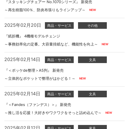
『スタッキングチェアー No.1070シリーズ』 新発売
～再生樹脂100％、防炎布張りもラインアップ～
2025年02月20日
商品・サービス
その他
『紙折機』 4機種モデルチェンジ
～事務効率化の定番。大容量排紙など、機能性を向上～
2025年02月14日
商品・サービス
文具
『＜ポッケde整理＞A5判』 新発売
～立体的なポケットで整理がはかどる！～
2025年02月14日
商品・サービス
文具
『＜Fandes（ファンデス）＞』 新発売
～推し活を応援！大好きやワクワクをそっと詰め込んで～
2025年02月12日
商品・サービス
家具