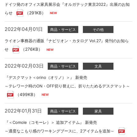
ドイツ発のオフィス家具展示会『オルガテック東京2022』出展のお知
らせ
（291KB）
2022年04月01日
商品・サービス
その他
ライオン事務器の通販『ナビリオン・カタログ Vol.27』発刊のお知ら
せ
（276KB）
2022年02月03日
商品・サービス
文具
『デスクマット＜orino（オリノ）＞』 新発売
～テレワーク時のON・OFF切り替えに。折りたためるデスクマット～
（499KB）
2022年01月31日
商品・サービス
家具
『＜Comole（コモーレ）＞ 追加アイテム』 新発売
～適度なこもり感のワーキングブースに、2アイテムを追加～