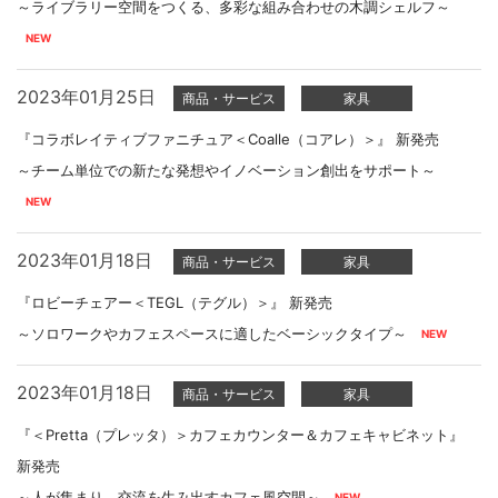
～ライブラリー空間をつくる、多彩な組み合わせの木調シェルフ～
2023年01月25日
商品・サービス
家具
『コラボレイティブファニチュア＜Coalle（コアレ）＞』 新発売
～チーム単位での新たな発想やイノベーション創出をサポート～
2023年01月18日
商品・サービス
家具
『ロビーチェアー＜TEGL（テグル）＞』 新発売
～ソロワークやカフェスペースに適したベーシックタイプ～
2023年01月18日
商品・サービス
家具
『＜Pretta（プレッタ）＞カフェカウンター＆カフェキャビネット』
新発売
～人が集まり、交流を生み出すカフェ風空間～