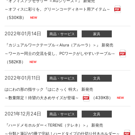
『オフィスアクセサリー ＜AGシリーズ＞』 新発売
～オフィスに彩りを。グリーンコーディネート用アイテム～
（530KB）
2022年01月14日
商品・サービス
家具
『カジュアルワークテーブル＜Alura（アルーラ）＞』 新発売
～ワーカー同士の交流を促し、PCワークがしやすいテーブル～
（582KB）
2022年01月11日
商品・サービス
文具
はにわの形の指サック『はにさっく 特大』 新発売
～数量限定！待望の大きめサイズが登場～
（439KB）
2021年12月24日
商品・サービス
文具
『ハードメモホルダー＜TERENE（テレネ）＞』 新発売
～分類と筆記が1冊で完結！ハードタイプの仕切り付きホルダー～