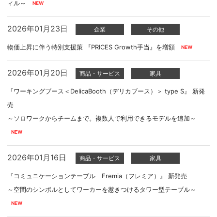
ィル～
2026年01月23日
企業
その他
物価上昇に伴う特別支援策 『PRICES Growth手当』を増額
2026年01月20日
商品・サービス
家具
『ワーキングブース＜DelicaBooth（デリカブース）＞ type S』 新発
売
～ソロワークからチームまで。複数人で利用できるモデルを追加～
2026年01月16日
商品・サービス
家具
『コミュニケーションテーブル Fremia（フレミア）』 新発売
～空間のシンボルとしてワーカーを惹きつけるタワー型テーブル～