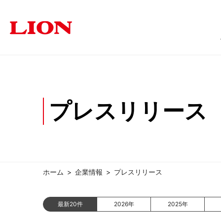
商品情報
ソリューション
サステナビリティ
企業情報
投資家の皆さま
プレスリリース
オフィス
トップメッセージ
トップメッセージ
経営方針
福祉・医療施設
個人投資家の皆さまへ
サステナビリティ
ライオン事務器に
学
オフィス家具
文具・事務用
採用情報
IRに関するよくあるご質問
IRに関す
ホーム
企業情報
プレスリリース
最新20件
2026年
2025年