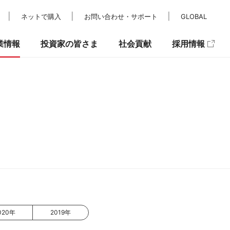
ネットで購入
お問い合わせ・サポート
GLOBAL
業情報
投資家の皆さま
社会貢献
採用情報
レスリリース
IRカレンダー
パラスポーツ支援
メディア掲載
IRニュース
キュリティ
020年
2019年