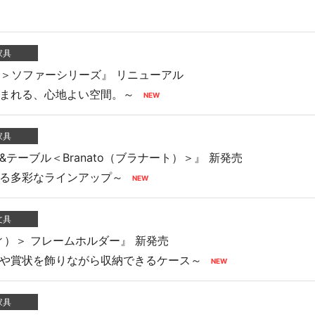
ロジェクト
家具
セ
）＞ソファーシリーズ』 リニューアル
まれる、心地よい空間。～
家具
テーブル＜Branato（ブラナート）＞』 新発売
る多彩なラインアップ～
応商品
文具
フィ）＞ フレームホルダー』 新発売
や賞状を飾りながら収納できるケース～
家具