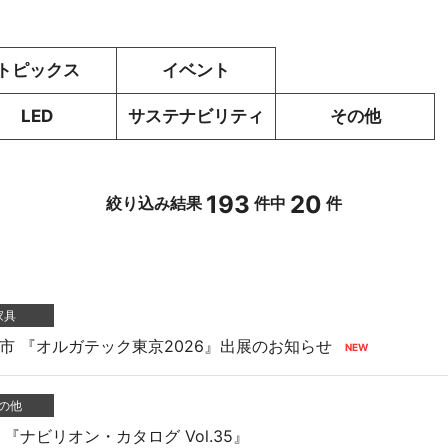
感
イル
トピックス
イベント
LED
サステナビリティ
その他
事務機器
193
20
絞り込み結果
件中
件
用品
家具
市 『オルガテック東京2026』出展のお知らせ
ICT
の他
『ナビリオン・カタログ Vol.35』