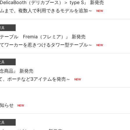
icaBooth（デリカブース）＞ type S』 新発売
ムまで。複数人で利用できるモデルを追加～
家具
ーブル Fremia（フレミア）』 新発売
てワーカーを惹きつけるタワー型テーブル～
文具
念商品』 新発売
て、ポーチなど3アイテムを発売～
知らせ
文具