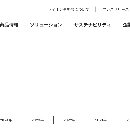
ライオン事務器について
プレスリリース
商品情報
ソリューション
サステナビリティ
企
の考え方
ついて
校教育・官公庁施設
業績・財務
事業所一覧
環境
IRライブラリ
納入事例
社会
ショールーム
ガバナンス
株式情報
プ
品
事務機器・ICT
防災・セ
るお問い合わせ
2024年
2023年
2022年
2021年
2