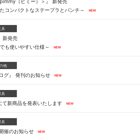
immy（ピミー）＞』 新発売
たコンパクトなステープラとパンチ～
文具
 新発売
でも使いやすい仕様～
の他
タログ』 発刊のお知らせ
家具
AIR』にて新商品を発表いたします
家具
R』 開催のお知らせ