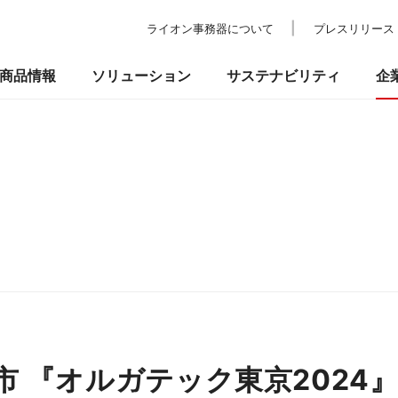
ライオン事務器について
プレスリリース
商品情報
ソリューション
サステナビリティ
企
の考え方
ついて
校教育・官公庁施設
業績・財務
事業所一覧
環境
IRライブラリ
納入事例
社会
ショールーム
ガバナンス
株式情報
プ
品
事務機器・ICT
防災・セ
るお問い合わせ
 『オルガテック東京2024