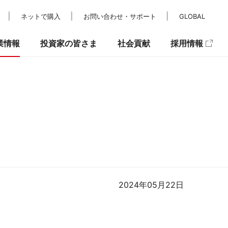
ネットで購入
お問い合わせ・サポート
GLOBAL
業情報
投資家の皆さま
社会貢献
採用情報
レスリリース
IRカレンダー
パラスポーツ支援
メディア掲載
IRニュース
キュリティ
2024年05月22日
』