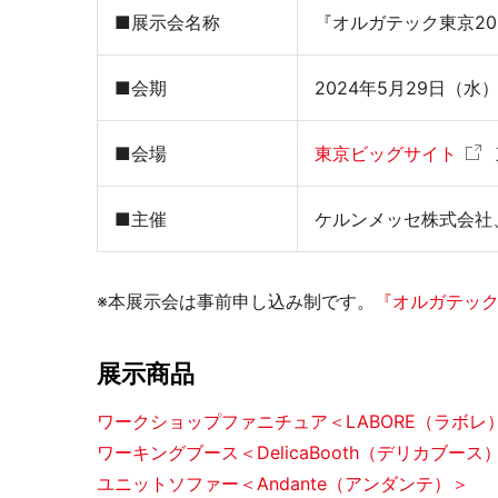
■展示会名称
『オルガテック東京20
個室ブース・パーティション
夢工房プ
■会期
2024年5月29日（水
■会場
東京ビッグサイト
■主催
ケルンメッセ株式会社
※本展示会は事前申し込み制です。
『オルガテック
チェアー
抗菌対
展示商品
ワークショップファニチュア＜LABORE（ラボレ
ワーキングブース＜DelicaBooth（デリカブース
ユニットソファー＜Andante（アンダンテ）＞