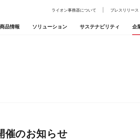
ライオン事務器について
プレスリリース
商品情報
ソリューション
サステナビリティ
企
の考え方
ついて
校教育・官公庁施設
業績・財務
事業所一覧
環境
IRライブラリ
納入事例
社会
ショールーム
ガバナンス
株式情報
プ
品
事務機器・ICT
防災・セ
るお問い合わせ
R』 開催のお知らせ