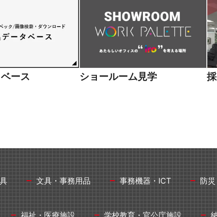
タベース
ショールーム見学
採
具
文具・事務用品
事務機器・ICT
防災
福祉・医療施設
学校教育・官公庁施設