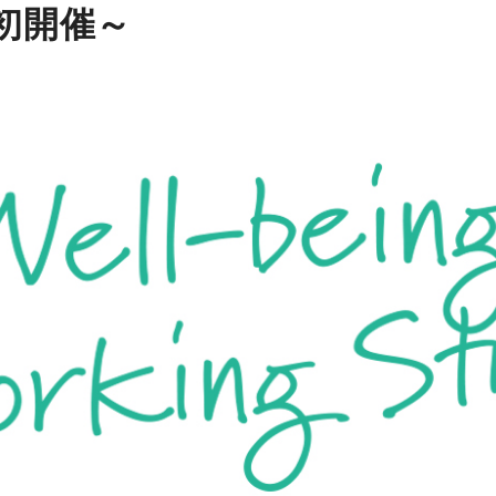
初開催～
感
イル
事務機器
用品
ICT