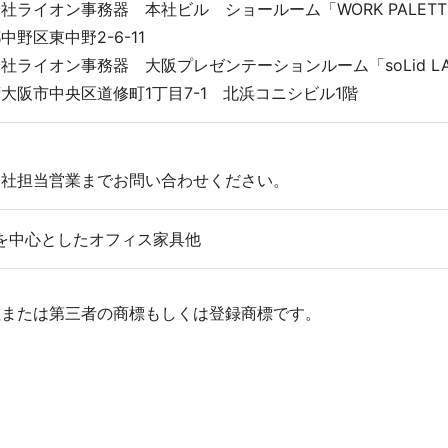
社ライオン事務器 本社ビル ショールーム「WORK PALETT
東中野2-6-11
向け商品
社ライオン事務器 大阪プレゼンテーションルーム「soLid LA
中央区道修町1丁目7-1 北浜コニシビル1階
当社担当営業までお問い合わせください。
品を中心としたオフィス家具他
社または第三者の商標もしくは登録商標です。