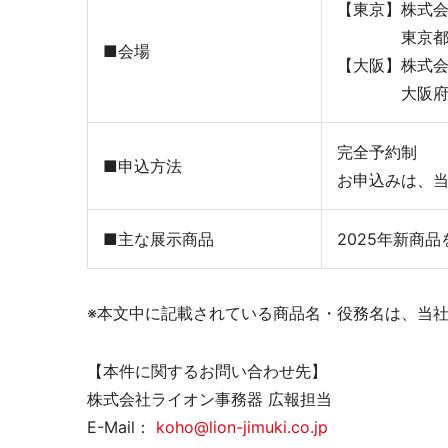
【東京】株式会
東京都中野区
■会場
ミーティングサポート
推し活
【大阪】株式会
大阪府大阪市
完全予約制
■申込方法
お申込みは、
■主な展示商品
2025年新商
収納家具・ロッカー
※本文中に記載されている商品名・役務名は、当
【本件に関するお問い合わせ先】
株式会社ライオン事務器 広報担当
E-Mail：
koho@lion-jimuki.co.jp