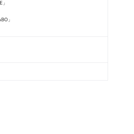
E」
BO」