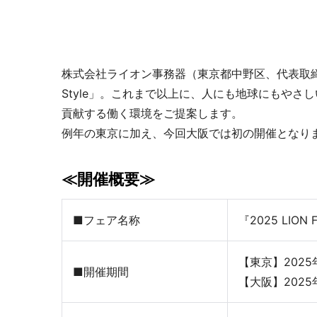
個室ブース・パーティション
夢工房プ
株式会社ライオン事務器（東京都中野区、代表取締役：髙橋
Style」。これまで以上に、人にも地球にもやさ
貢献する働く環境をご提案します。
例年の東京に加え、今回大阪では初の開催となり
≪開催概要≫
チェアー
抗菌対
■フェア名称
『2025 LION 
【東京】2025
■開催期間
【大阪】2025