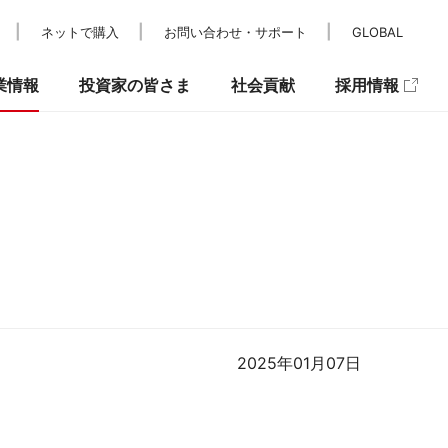
ネットで購入
お問い合わせ・サポート
GLOBAL
業情報
投資家の皆さま
社会貢献
採用情報
レスリリース
IRカレンダー
パラスポーツ支援
メディア掲載
IRニュース
キュリティ
2025年01月07日