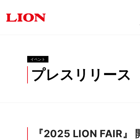
商品情報
ソリューション
サステナビリティ
企業情報
投資家の皆さま
イベント
プレスリリース
オフィス
トップメッセージ
トップメッセージ
経営方針
福祉・医療施設
個人投資家の皆さまへ
サステナビリティ
ライオン事務器に
学
オフィス家具
文具・事務用
採用情報
IRに関するよくあるご質問
IRに関す
『2025 LION FAI