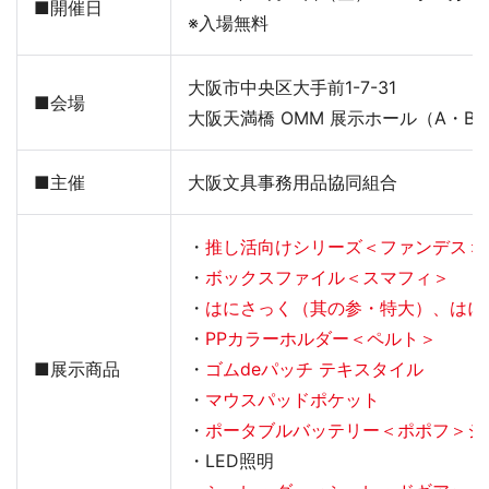
■開催日
※入場無料
大阪市中央区大手前1-7-31
■会場
大阪天満橋 OMM 展示ホール（A・B
■主催
大阪文具事務用品協同組合
・
推し活向けシリーズ＜ファンデス＞
・
ボックスファイル＜スマフィ＞
・
はにさっく（其の参・特大）、はに
・
PPカラーホルダー＜ペルト＞
■展示商品
・
ゴムdeパッチ テキスタイル
・
マウスパッドポケット
・
ポータブルバッテリー＜ポポフ＞シ
・LED照明