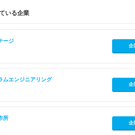
ている企業
テージ
企
ラムエンジニアリング
企
作所
企