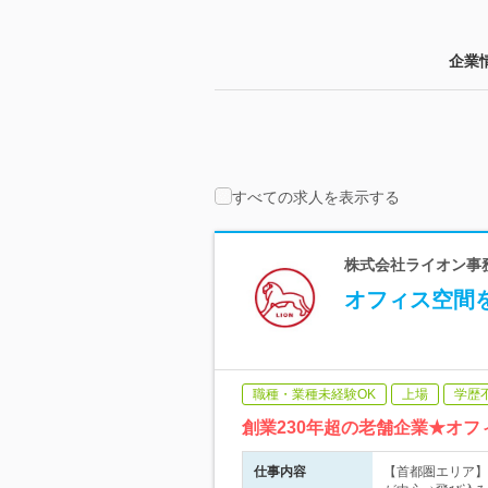
企業
すべての求人を表示する
株式会社ライオン事務
オフィス空間
職種・業種未経験OK
上場
学歴
創業230年超の老舗企業★オ
仕事内容
【首都圏エリア】