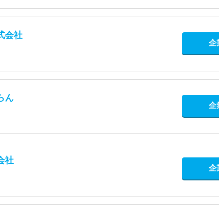
式会社
企
らん
企
会社
企