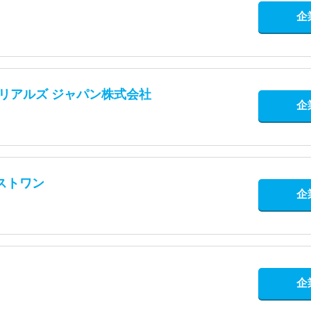
企
テリアルズ ジャパン株式会社
企
ストワン
企
企