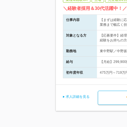
＼経験者採用＆30代活躍中！
仕事内容
【まずは経験に応
業務まで幅広く担
対象となる方
【応募要件】経理
経験をお持ちの方
勤務地
東中野駅／中野坂
給与
【月給】299,9
初年度年収
475万円～719万
求人詳細を見る