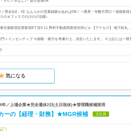
・テレアポなし♪＊直行直帰OK
躍中／男女比6：4】なんらかの営業経験があればOK！⇒業界・年数不問◎＊資格取得
スのオフィスでのびのび活躍♪
東京都新宿区西新宿8丁目5-11 野村不動産西新宿共同ビル 【アクセス】 地下鉄丸
4万円＋インセンティブ ※経験・能力を考慮の上、決定いたします。 ※上記には一律
円
気になる
34年／上場企業★完全週休2日(土日祝休)★管理職候補採用
カーの【経理・財務】★MGR候補
正社員
日制