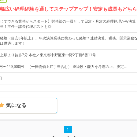
／幅広い経理経験を通してステップアップ！安定も成長もどち
じてできる業務からスタート】財務部の一員として日次・月次の経理処理から決算
当！主任～課長代理ポストも◎
経験（目安3年以上）、年次決算業務に携わった経験＊連結決算、税務、開示業務
は優遇します！
上駅より徒歩7分 本社／東京都中野区東中野2丁目6番11号
00円〜449,600円 （一律物価上昇手当含む） ※経験・能力を考慮の上、決定…
円
気になる
1