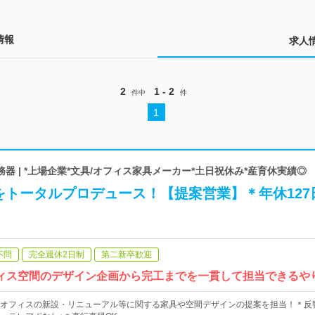
情報
求人
2
1 - 2
件中
件
1
器 | *上場企業*文具/オフィス家具メーカー*土日祝休み*産育休実績◎
をトータルプロデュース！【提案営業】＊年休127
不問
完全週休2日制
第二新卒歓迎
フィス空間のデザイン企画から完工までを一貫して担当できるや
オフィスの新設・リニューアル等に関する家具や空間デザインの提案を担当！＊反