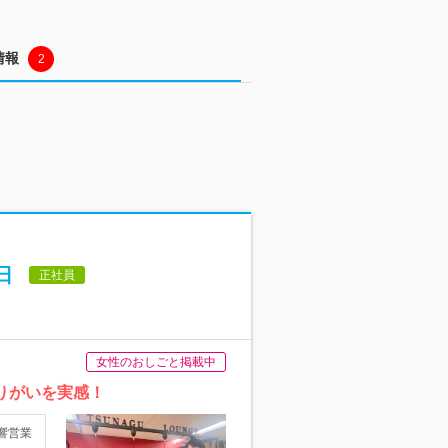
情報
2
日
正社員
女性のおしごと掲載中
りがいを実感！
響営業