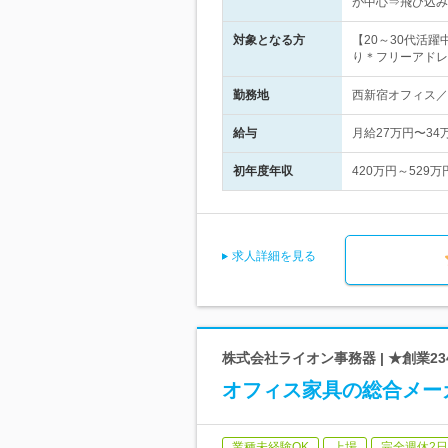
が中心⇒飛び込み
対象となる方
【20～30代活
り＊フリーアドレ
勤務地
西新宿オフィス／
給与
月給27万円〜3
初年度年収
420万円～529万
求人詳細を見る
株式会社ライオン事務器 | ★創業2
オフィス家具の総合メー
業種未経験OK
上場
完全週休2