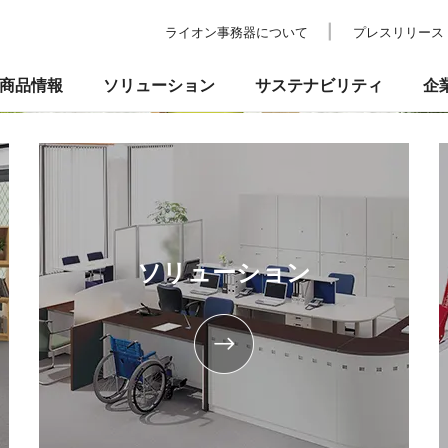
ライオン事務器について
プレスリリース
商品情報
ソリューション
サステナビリティ
企
の考え方
ついて
校教育・官公庁施設
業績・財務
事業所一覧
環境
IRライブラリ
納入事例
社会
ショールーム
ガバナンス
株式情報
プ
品
事務機器・ICT
防災・セ
るお問い合わせ
ソリューション