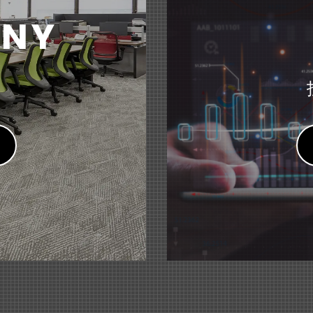
IO（メリオ）＞ソファーシリーズ』 リニューアル
オ「Ｓｋｙ presents 藤原竜也のラジオ」にて『はにさっく
KB）
NY
な囲みで生まれる、心地よい空間。～
人「日本盲導犬協会」への支援について
文具
tNavi」にて『小型文具シリーズ＜pimmy（ピミー）＞小型
ス
家具
9月期 第2四半期（中間期）決算短信〔日本基準〕(連結)
（2
ードデスク&テーブル＜Branato（ブラナート）＞』 新発売
人「日本聴導犬協会」への支援について
わせて選べる多彩なラインアップ～
文具
・マガジン」にて『はにさっくポーチ』が紹介されました。
譲渡および特別利益の計上に関するお知らせ
（135KB）
ス
文具
afy（スマフィ）＞ フレームホルダー』 新発売
描いた作品や賞状を飾りながら収納できるケース～