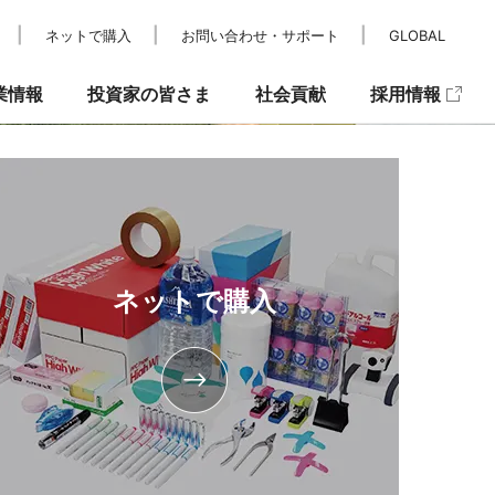
ネットで購入
お問い合わせ・サポート
GLOBAL
業情報
投資家の皆さま
社会貢献
採用情報
レスリリース
IRカレンダー
パラスポーツ支援
メディア掲載
IRニュース
キュリティ
ネットで購入