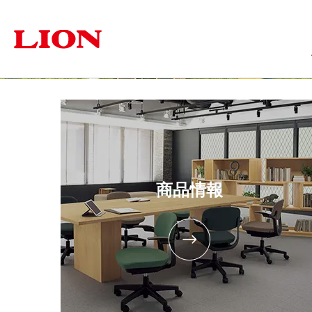
商品情報
ソリューション
サステナビリティ
企業情報
投資家の皆さま
オフィス
トップメッセージ
トップメッセージ
経営方針
福祉・医療施設
個人投資家の皆さまへ
サステナビリティ
ライオン事務器に
学
オフィス家具
文具・事務用
採用情報
IRに関するよくあるご質問
商品情報
IRに関す