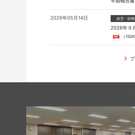
半期報告書-第1
2026年05月14日
経営・財務
教育施設用家具
2026年
（150
プ
2026年04月28日
2026年05月19日
2026年05月28日
2026年05月28日
イベント
適時開示
ラジオ
「グリーン
国際オフィ
2026年
ラジオNI
2025年05月30日
2026年04月01日
2026年04月06日
2026年05月14日
医療・福祉施設用家具
商品・サービ
Web
有価証券報告
「第28回
ライオン事
WEBサイ
半期報告書-第1
発刊のお知
2024年09月19日
2026年05月14日
業績情報
公益財団法
2026年02月27日
2026年04月03日
商品・サービ
ラジオ
2026年