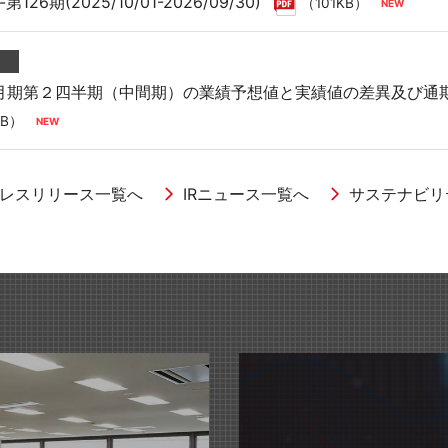
26期(2025/10/01-2026/09/30)
（101KB）
９月期第２四半期（中間期）の業績予想値と実績値の差異及び通
KB）
レスリリース一覧へ
IRニュース一覧へ
サステナビリ
家具
円定期預金」への預け入れ実施のお知らせ
ス家具見本市 『オルガテック東京2026』出展のお知らせ
9月期 第2四半期決算説明会資料
KKEI「マーケット・テラス」に当社代表取締役社長 髙橋俊泰が
（2,931KB）
ス
その他
文具
書
 湘南国際村めぐりの森植樹祭」に参加しました
務器の通販 『ナビリオン・カタログ Vol.35』
ト「HugKum（はぐくむ）」にて『＜sumafy（スマフィ）
26期(2025/10/01-2026/09/30)
（101KB）
らせ
人「日本補助犬協会」への支援について
ス
家具
文具
９月期第２四半期（中間期）の業績予想値と実績値の差異及び通