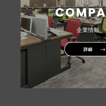
『＜MEL
ABCラジ
（150
2024年09月19日
COMPA
～ゆるやか
公益財団法
2026年03月24日
2026年05月14日
雑誌・書籍
決算短信
2026年02月20日
雑誌「Ge
商品・サービ
2026年
2024年09月19日
『スタンダ
企業情報
社会福祉法
～用途に合
2026年02月16日
2026年03月12日
雑誌・書籍
適時開示
雑誌「モノ
固定資産の
2026年02月17日
詳細
商品・サービ
『＜sum
～お子様が