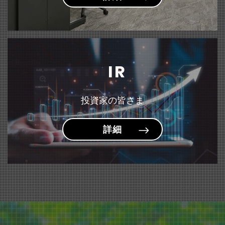
固定資産の譲渡および特別利益の計上に関するお知らせ
（135KB）
『＜sumafy（スマフィ）＞ フレームホルダー』 新発売
雑誌「モノ・マガジン」にて『はにさっくポーチ』が紹介されました。
～お子様が描いた作品や賞状を飾りながら収納できるケース～
IR
投資家の皆さま
詳細