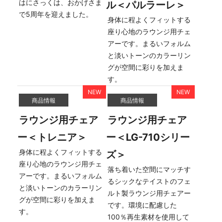
はにさっくは、おかげさま
ル＜パルラーレ＞
で5周年を迎えました。
身体に程よくフィットする
座り心地のラウンジ用チェ
アーです。まるいフォルム
と淡いトーンのカラーリン
グが空間に彩りを加えま
す。
商品情報
商品情報
ラウンジ用チェア
ラウンジ用チェア
ー＜トレニア＞
ー＜LG-710シリー
身体に程よくフィットする
ズ＞
座り心地のラウンジ用チェ
落ち着いた空間にマッチす
アーです。まるいフォルム
るシックなテイストのフェ
と淡いトーンのカラーリン
ルト製ラウンジ用チェアー
グが空間に彩りを加えま
です。環境に配慮した
す。
100％再生素材を使用して