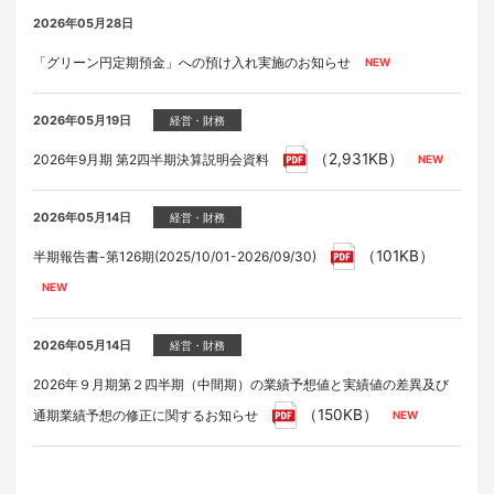
2026年05月28日
「グリーン円定期預金」への預け入れ実施のお知らせ
2026年05月19日
経営・財務
（2,931KB）
2026年9月期 第2四半期決算説明会資料
2026年05月14日
経営・財務
（101KB）
半期報告書-第126期(2025/10/01-2026/09/30)
2026年05月14日
経営・財務
2026年９月期第２四半期（中間期）の業績予想値と実績値の差異及び
（150KB）
通期業績予想の修正に関するお知らせ
2026年04月28日
2026年05月19日
2026年05月28日
2026年05月28日
イベント
適時開示
ラジオ
家具