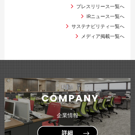
（2,931KB）
国際オフィス家具見本市 『オルガテック東京2026』出展のお知らせ
2026年9月期 第2四半期決算説明会資料
「グリーン円定期預金」への預け入れ実施のお知らせ
ラジオNIKKEI「マーケット・テラス」に当社代表取締役社長 髙橋俊泰
プレスリリース一覧へ
が出演しました。
IRニュース一覧へ
2025年05月30日
2026年05月14日
有価証券報告書
サステナビリティ一覧へ
2026年04月01日
2026年04月06日
商品・サービス
Web
その他
文具
（101KB）
「第28回 湘南国際村めぐりの森植樹祭」に参加しました
半期報告書-第126期(2025/10/01-2026/09/30)
メディア掲載一覧へ
ライオン事務器の通販 『ナビリオン・カタログ Vol.35』
WEBサイト「HugKum（はぐくむ）」にて『＜sumafy（スマフィ）＞
2024年09月19日
発刊のお知らせ
フレームホルダー』が紹介されました。
2026年05月14日
業績情報
公益財団法人「日本補助犬協会」への支援について
2026年02月27日
2026年04月03日
商品・サービス
ラジオ
家具
文具
2026年９月期第２四半期（中間期）の業績予想値と実績値の差異及び
2024年09月19日
ABCラジオ「Ｓｋｙ presents 藤原竜也のラジオ」にて『はにさ
（150KB）
『＜MELIO（メリオ）＞ソファーシリーズ』 リニューアル
通期業績予想の修正に関するお知らせ
っくポーチ』が紹介されました。
～ゆるやかな囲みで生まれる、心地よい空間。～
公益財団法人「日本盲導犬協会」への支援について
2026年05月14日
決算短信
COMPANY
2026年02月20日
2026年03月24日
商品・サービス
雑誌・書籍
家具
文具
2024年09月19日
2026年9月期 第2四半期（中間期）決算短信〔日本基準〕(連結)
（289KB）
『スタンダードデスク&テーブル＜Branato（ブラナート）＞』 新発売
雑誌「GetNavi」にて『小型文具シリーズ＜pimmy（ピミー）＞小型ス
社会福祉法人「日本聴導犬協会」への支援について
企業情報
～用途に合わせて選べる多彩なラインアップ～
テープラ』が紹介されました。
2026年03月12日
適時開示
詳細
2026年02月17日
2026年02月16日
商品・サービス
雑誌・書籍
文具
文具