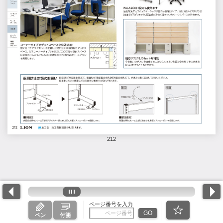
212
ページ番号を入力
GO
ペン
付箋