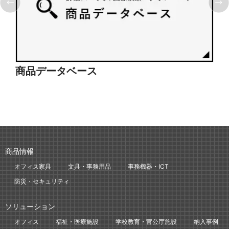
商品データベース
シ
商品情報
オフィス家具
文具・事務用品
事務機器・ICT
防災・セキュリティ
ソリューション
オフィス
福祉・医療施設
学校教育・官公庁施設
納入事例