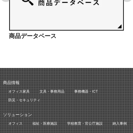
商品データベース
シ
商品情報
オフィス家具
文具・事務用品
事務機器・ICT
防災・セキュリティ
ソリューション
オフィス
福祉・医療施設
学校教育・官公庁施設
納入事例