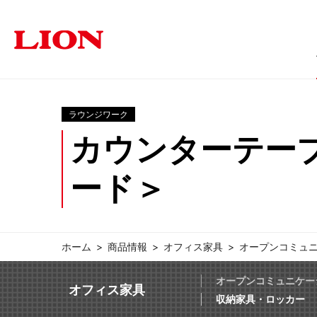
ラウンジワーク
商品情報
ソリューション
サステナビリティ
企業情報
投資家の皆さま
カウンターテー
オフィス
トップメッセージ
トップメッセージ
経営方針
福祉・医療施設
個人投資家の皆さまへ
サステナビリティ
ライオン事務器に
学
ード＞
オフィス家具
文具・事務用
採用情報
IRに関するよくあるご質問
IRに関す
ホーム
商品情報
オフィス家具
オープンコミュ
オープンコミュニケー
オフィス家具
収納家具・ロッカー