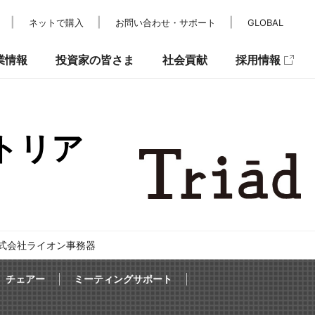
ネットで購入
お問い合わせ・サポート
GLOBAL
業情報
投資家の皆さま
社会貢献
採用情報
トリア
レスリリース
IRカレンダー
パラスポーツ支援
メディア掲載
IRニュース
キュリティ
株式会社ライオン事務器
チェアー
ミーティングサポート