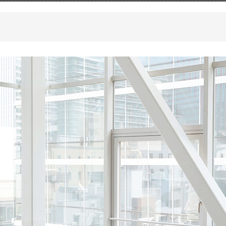
感
イル
事務機器
用品
ICT