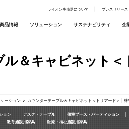
ライオン事務器について
プレスリリース
商品情報
ソリューション
サステナビリティ
企
ブル＆キャビネット＜
の考え方
ついて
校教育・官公庁施設
業績・財務
事業所一覧
環境
IRライブラリ
納入事例
社会
ショールーム
ガバナンス
株式情報
プ
品
事務機器・ICT
防災・セ
るお問い合わせ
ニケーション
カウンターテーブル＆キャビネット＜トリアード＞ | 
ション
デスク・テーブル
個室ブース・パーティション
教育施設用家具
医療・福祉施設用家具