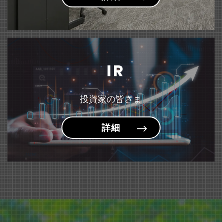
固定資産の譲渡および特別利益の計上に関するお知らせ
（135KB）
『＜sumafy（スマフィ）＞ フレームホルダー』 新発売
雑誌「モノ・マガジン」にて『はにさっくポーチ』が紹介されました。
～お子様が描いた作品や賞状を飾りながら収納できるケース～
IR
投資家の皆さま
詳細