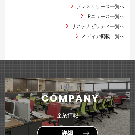
（2,931KB）
国際オフィス家具見本市 『オルガテック東京2026』出展のお知らせ
2026年9月期 第2四半期決算説明会資料
「グリーン円定期預金」への預け入れ実施のお知らせ
ラジオNIKKEI「マーケット・テラス」に当社代表取締役社長 髙橋俊泰
プレスリリース一覧へ
が出演しました。
IRニュース一覧へ
2025年05月30日
2026年05月14日
有価証券報告書
サステナビリティ一覧へ
2026年04月01日
2026年04月06日
商品・サービス
Web
その他
文具
（101KB）
「第28回 湘南国際村めぐりの森植樹祭」に参加しました
半期報告書-第126期(2025/10/01-2026/09/30)
メディア掲載一覧へ
ライオン事務器の通販 『ナビリオン・カタログ Vol.35』
WEBサイト「HugKum（はぐくむ）」にて『＜sumafy（スマフィ）＞
2024年09月19日
発刊のお知らせ
フレームホルダー』が紹介されました。
2026年05月14日
業績情報
公益財団法人「日本補助犬協会」への支援について
2026年02月27日
2026年04月03日
商品・サービス
ラジオ
家具
文具
2026年９月期第２四半期（中間期）の業績予想値と実績値の差異及び
2024年09月19日
ABCラジオ「Ｓｋｙ presents 藤原竜也のラジオ」にて『はにさ
（150KB）
『＜MELIO（メリオ）＞ソファーシリーズ』 リニューアル
通期業績予想の修正に関するお知らせ
っくポーチ』が紹介されました。
～ゆるやかな囲みで生まれる、心地よい空間。～
公益財団法人「日本盲導犬協会」への支援について
2026年05月14日
決算短信
COMPANY
2026年02月20日
2026年03月24日
商品・サービス
雑誌・書籍
家具
文具
2024年09月19日
2026年9月期 第2四半期（中間期）決算短信〔日本基準〕(連結)
（289KB）
『スタンダードデスク&テーブル＜Branato（ブラナート）＞』 新発売
雑誌「GetNavi」にて『小型文具シリーズ＜pimmy（ピミー）＞小型ス
社会福祉法人「日本聴導犬協会」への支援について
企業情報
～用途に合わせて選べる多彩なラインアップ～
テープラ』が紹介されました。
2026年03月12日
適時開示
詳細
2026年02月17日
2026年02月16日
商品・サービス
雑誌・書籍
文具
文具