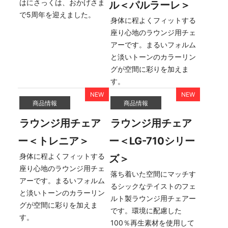
はにさっくは、おかげさま
ル＜パルラーレ＞
で5周年を迎えました。
身体に程よくフィットする
座り心地のラウンジ用チェ
アーです。まるいフォルム
と淡いトーンのカラーリン
グが空間に彩りを加えま
す。
商品情報
商品情報
ラウンジ用チェア
ラウンジ用チェア
ー＜トレニア＞
ー＜LG-710シリー
身体に程よくフィットする
ズ＞
座り心地のラウンジ用チェ
落ち着いた空間にマッチす
アーです。まるいフォルム
るシックなテイストのフェ
と淡いトーンのカラーリン
ルト製ラウンジ用チェアー
グが空間に彩りを加えま
です。環境に配慮した
す。
100％再生素材を使用して