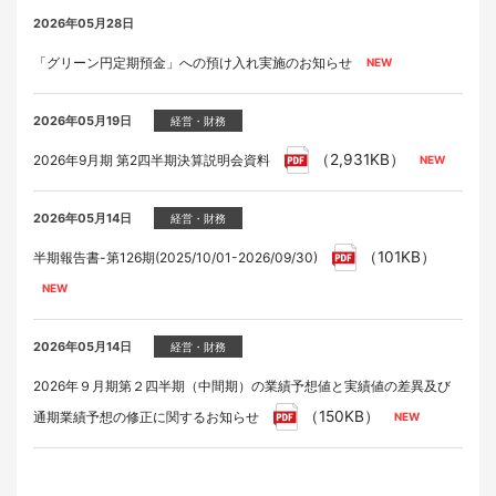
2026年05月28日
「グリーン円定期預金」への預け入れ実施のお知らせ
2026年05月19日
経営・財務
（2,931KB）
2026年9月期 第2四半期決算説明会資料
2026年05月14日
経営・財務
（101KB）
半期報告書-第126期(2025/10/01-2026/09/30)
2026年05月14日
経営・財務
2026年９月期第２四半期（中間期）の業績予想値と実績値の差異及び
（150KB）
通期業績予想の修正に関するお知らせ
2026年04月28日
2026年05月19日
2026年05月28日
2026年05月28日
イベント
適時開示
ラジオ
家具