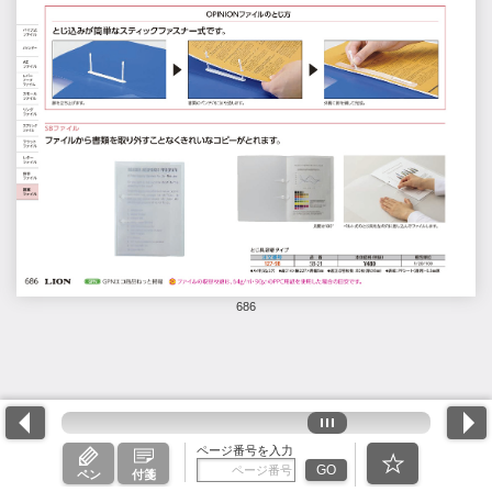
686
ページ番号を入力
GO
ペン
付箋