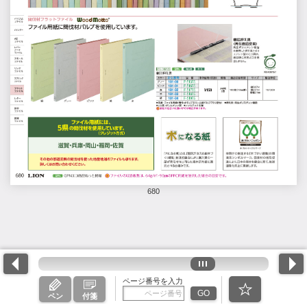
680
ページ番号を入力
GO
ペン
付箋