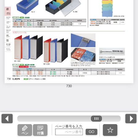
730
ページ番号を入力
GO
ペン
付箋