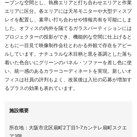
ープンな空間とし、執務エリアと打ち合わせエリアと作業
エリアに区分。各エリアには天吊モニターや大型ディスプ
レイを配置し、素早い打ち合わせや情報共有を可能にしま
した。オフィスの内外を隔てるガラスパーティションには
プロジェクターの投影ができ、機能的な空間に仕上げると
ともに一目見て映像制作会社とわかる外観で存在をアピー
ルしています。ナチュラルな木目柄と黒を基調とした落ち
着いた色合いにグリーンのパネル・ソファーを差し色に使
い、統一感のあるカラーコーディネートを実現。新しいオ
フィスは社員の評判もよく、改装後は入社の応募が増加す
るプラスの効果も表れています。
施設概要
所在地：大阪市北区扇町2丁目1-7カンテレ扇町スクエ
ア3階