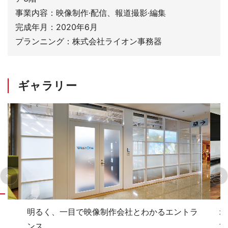
事業内容：映像制作·配信、報道撮影·編集
完成年月：2020年6月
プランニング：株式会社ライオン事務器
ギャラリー
フ
明るく、一目で映像制作会社とわかるエントラ
オ
ンス。
プ