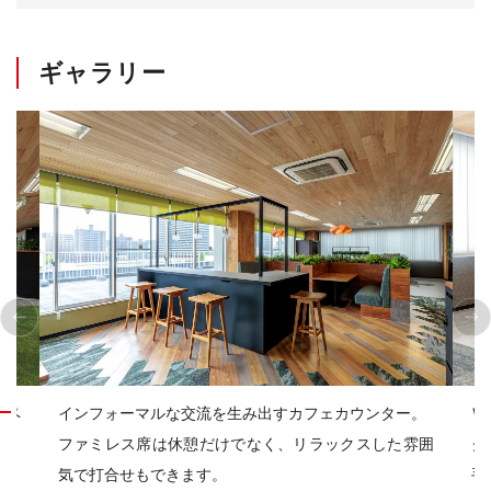
ギャラリー
を生み出すカフェカウンター。
ＷＥＢ会議や１ｏｎ１ミーティ
だけでなく、リラックスした雰囲
グブース。
。
手前に配置したグリーンが圧迫感