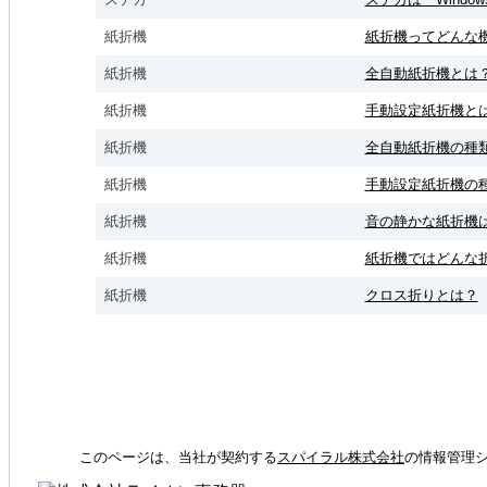
紙折機
紙折機ってどんな
紙折機
全自動紙折機とは
紙折機
手動設定紙折機と
紙折機
全自動紙折機の種
紙折機
手動設定紙折機の
紙折機
音の静かな紙折機
紙折機
紙折機ではどんな
紙折機
クロス折りとは？
このページは、当社が契約する
スパイラル株式会社
の情報管理シ