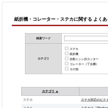
紙折機・コレーター・ステカに関する よくあ
検索ワード
ステカ
紙折機
カテゴリ
自動ミシン目カッター
コレーター（丁合機）
その他
カテゴリ ▲
ステカ
ステカ対応のピク
ステカ
ステカは「Window