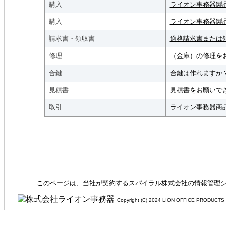
購入
ライオン事務器製
購入
ライオン事務器製
請求書・領収書
適格請求書または
修理
（金庫）の修理を
合鍵
合鍵は作れますか
見積書
見積書をお願いで
取引
ライオン事務器商
このページは、当社が契約する
スパイラル株式会社
の情報管理シ
Copyright (C) 2024 LION OFFIC