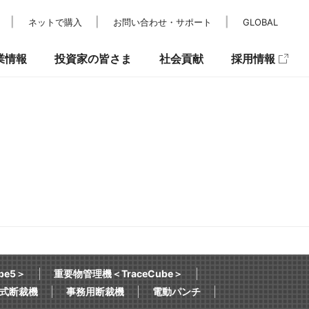
ネットで購入
お問い合わせ・サポート
GLOBAL
業情報
投資家の皆さま
社会貢献
採用情報
レスリリース
IRカレンダー
パラスポーツ支援
メディア掲載
IRニュース
キュリティ
be5＞
重要物管理機＜TraceCube＞
式断裁機
事務用断裁機
電動パンチ