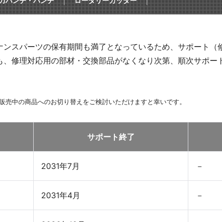
力パンチ・パンチ
ロータリーカッター
感
イル
ナンスパーツの保有期間も満了となっているため、サポート（
も、修理対応用の部材・交換部品がなくなり次第、順次サポー
事務機器
在販売中の商品へのお切り替えをご検討いただけますと幸いです。
用品
）
サポート終了
2031年7月
－
ICT
2031年4月
－