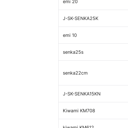
emi 20
個室ブース・パーティション
夢工房プ
J-SK-SENKA25K
emi 10
senka25s
senka22cm
チェアー
抗菌対
J-SK-SENKA15KN
Kiwami KM708
kiwami KM612