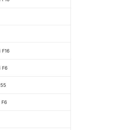
 F16
 F6
a55
 F6