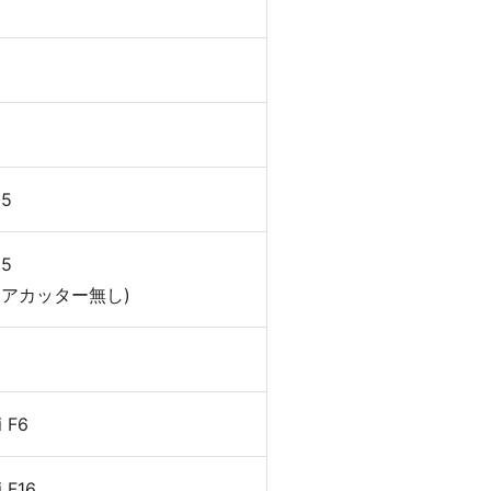
キュリティ
25
25
ィアカッター無し)
 F6
 F16