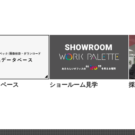
タベース
ショールーム見学
採