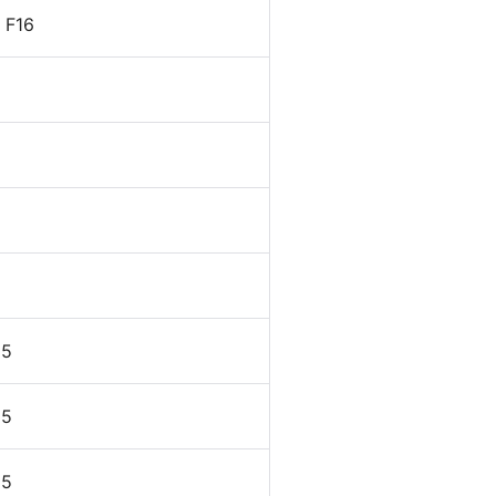
 F16
25
25
25