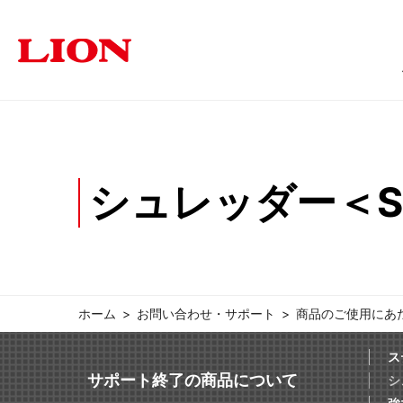
商品情報
ソリューション
サステナビリティ
企業情報
投資家の皆さま
シュレッダー＜Sh
オフィス
トップメッセージ
トップメッセージ
経営方針
福祉・医療施設
個人投資家の皆さまへ
サステナビリティ
ライオン事務器に
学
オフィス家具
文具・事務用
採用情報
IRに関するよくあるご質問
IRに関す
ホーム
お問い合わせ・サポート
商品のご使用にあ
ス
サポート終了の商品について
シ