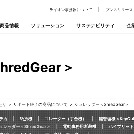
ライオン事務器について
プレスリリース
商品情報
ソリューション
サステナビリティ
企
redGear＞
の考え方
ついて
校教育・官公庁施設
業績・財務
事業所一覧
環境
IRライブラリ
納入事例
社会
ショールーム
ガバナンス
株式情報
プ
品
事務機器・ICT
防災・セ
るお問い合わせ
たり
サポート終了の商品について
シュレッダー＜ShredGear＞
テカ
紙折機
コレーター（丁合機）
鍵管理機＜KeyCu
ュレッダー＜ShredGear＞
電動事務用断裁機
ハイブリット