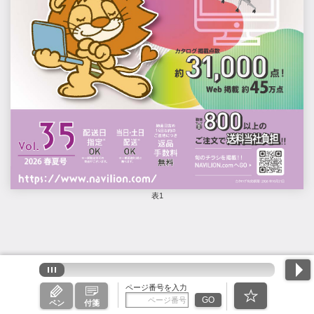
表1
ページ番号を入力
GO
ペン
付箋