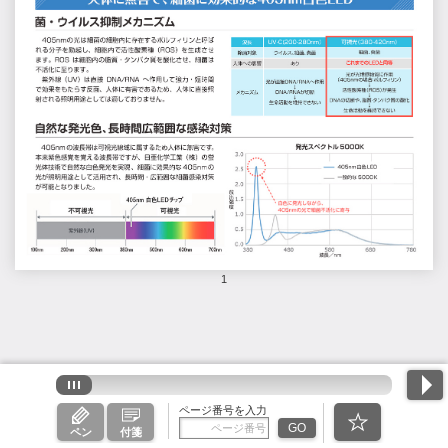
1
ページ番号を入力
GO
ペン
付箋