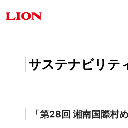
商品情報
ソリューション
サステナビリティ
企業情報
投資家の皆さま
サステナビリテ
オフィス
トップメッセージ
トップメッセージ
経営方針
福祉・医療施設
個人投資家の皆さまへ
サステナビリティ
ライオン事務器に
学
オフィス家具
文具・事務用
採用情報
IRに関するよくあるご質問
IRに関す
「第28回 湘南国際