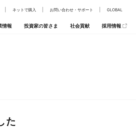
ネットで購入
お問い合わせ・サポート
GLOBAL
業情報
投資家の皆さま
社会貢献
採用情報
レスリリース
IRカレンダー
パラスポーツ支援
メディア掲載
IRニュース
キュリティ
した