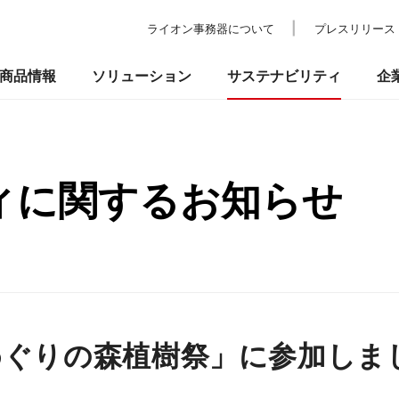
ライオン事務器について
プレスリリース
商品情報
ソリューション
サステナビリティ
企
ィに関するお知らせ
の考え方
ついて
校教育・官公庁施設
業績・財務
事業所一覧
環境
IRライブラリ
納入事例
社会
ショールーム
ガバナンス
株式情報
プ
品
事務機器・ICT
防災・セ
るお問い合わせ
村めぐりの森植樹祭」に参加しま