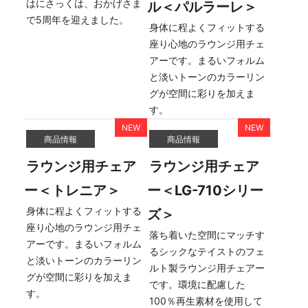
はにさっくは、おかげさま
ル＜パルラーレ＞
で5周年を迎えました。
身体に程よくフィットする
座り心地のラウンジ用チェ
アーです。まるいフォルム
と淡いトーンのカラーリン
グが空間に彩りを加えま
す。
商品情報
商品情報
ラウンジ用チェア
ラウンジ用チェア
ー＜トレニア＞
ー＜LG-710シリー
身体に程よくフィットする
ズ＞
座り心地のラウンジ用チェ
落ち着いた空間にマッチす
アーです。まるいフォルム
るシックなテイストのフェ
と淡いトーンのカラーリン
ルト製ラウンジ用チェアー
グが空間に彩りを加えま
です。環境に配慮した
す。
100％再生素材を使用して