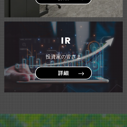
固定資産の譲渡および特別利益の計上に関するお知らせ
（135KB）
『＜sumafy（スマフィ）＞ フレームホルダー』 新発売
雑誌「モノ・マガジン」にて『はにさっくポーチ』が紹介されました。
～お子様が描いた作品や賞状を飾りながら収納できるケース～
IR
投資家の皆さま
詳細