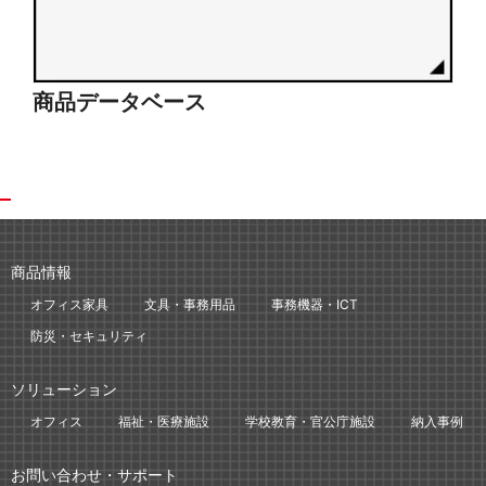
商品データベース
シ
商品情報
オフィス家具
文具・事務用品
事務機器・ICT
防災・セキュリティ
ソリューション
オフィス
福祉・医療施設
学校教育・官公庁施設
納入事例
お問い合わせ・サポート