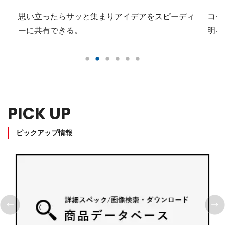
へ
思い立ったらサッと集まりアイデアをスピーディ
コー
ーに共有できる。
明る
PICK UP
ピックアップ情報