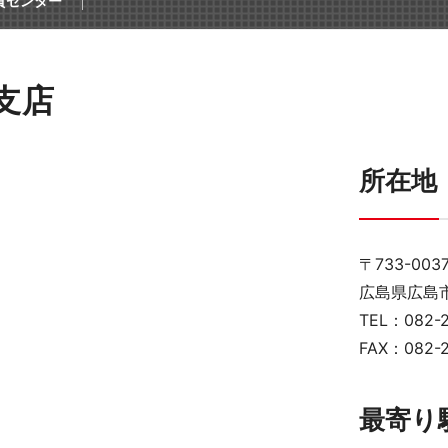
賀センター
感
イル
支店
事務機器
所在地
〒733-003
用品
広島県広島市
TEL：082-2
FAX：082-2
ICT
最寄り