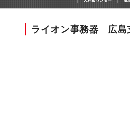
大利根センター
滋
オープンコミュニケーション
ファ
ライオン事務器 広島
デスク・テーブル
事務