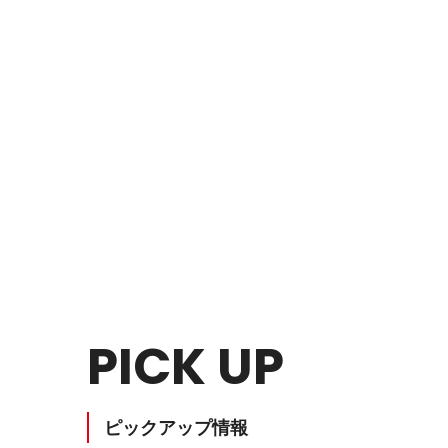
個室ブース・パーティション
夢工房プ
チェアー
抗菌対
PICK UP
ピックアップ情報