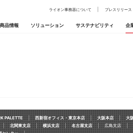
ライオン事務器について
プレスリリース
商品情報
ソリューション
サステナビリティ
企
の考え方
ついて
校教育・官公庁施設
業績・財務
事業所一覧
環境
IRライブラリ
納入事例
社会
ショールーム
ガバナンス
株式情報
プ
品
事務機器・ICT
防災・セ
るお問い合わせ
 PALETTE
西新宿オフィス・東京本店
大阪本店
大阪
北関東支店
横浜支店
名古屋支店
広島支店