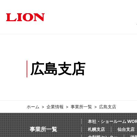
商品情報
ソリューション
サステナビリティ
企業情報
投資家の皆さま
広島支店
オフィス
トップメッセージ
トップメッセージ
経営方針
福祉・医療施設
個人投資家の皆さまへ
サステナビリティ
ライオン事務器に
学
オフィス家具
文具・事務用
採用情報
IRに関するよくあるご質問
IRに関す
ホーム
企業情報
事業所一覧
広島支店
本社・ショールーム WORK
事業所一覧
札幌支店
仙台支店