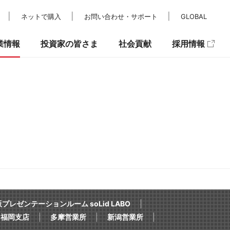
ネットで購入
お問い合わせ・サポート
GLOBAL
業情報
投資家の皆さま
社会貢献
採用情報
レスリリース
IRカレンダー
パラスポーツ支援
メディア掲載
IRニュース
キュリティ
プレゼンテーションルーム soLid LABO
福岡支店
多摩営業所
新潟営業所