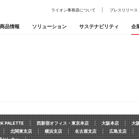
ライオン事務器について
プレスリリース
商品情報
ソリューション
サステナビリティ
企
の考え方
ついて
校教育・官公庁施設
業績・財務
事業所一覧
環境
IRライブラリ
納入事例
社会
ショールーム
ガバナンス
株式情報
プ
品
事務機器・ICT
防災・セ
るお問い合わせ
 PALETTE
西新宿オフィス・東京本店
大阪本店
大阪
北関東支店
横浜支店
名古屋支店
広島支店