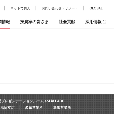
ネットで購入
お問い合わせ・サポート
GLOBAL
業情報
投資家の皆さま
社会貢献
採用情報
レスリリース
IRカレンダー
パラスポーツ支援
メディア掲載
IRニュース
キュリティ
プレゼンテーションルーム soLid LABO
福岡支店
多摩営業所
新潟営業所