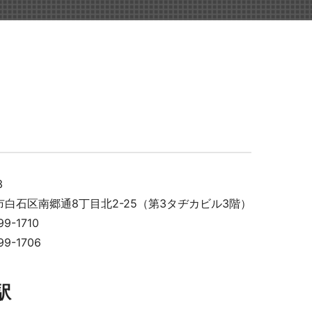
染症対策商品
3
白石区南郷通8丁目北2-25（第3タヂカビル3階）
防災
99-1710
99-1706
駅