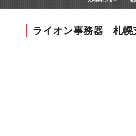
大利根センター
滋
オープンコミュニケーション
ファ
ライオン事務器 札幌
デスク・テーブル
事務