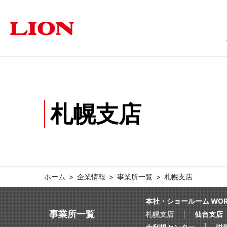
商品情報
ソリューション
サステナビリティ
企業情報
投資家の皆さま
札幌支店
オフィス
トップメッセージ
トップメッセージ
経営方針
福祉・医療施設
個人投資家の皆さまへ
サステナビリティ
ライオン事務器に
学
オフィス家具
文具・事務用
採用情報
IRに関するよくあるご質問
IRに関す
ホーム
企業情報
事業所一覧
札幌支店
本社・ショールーム WORK
事業所一覧
札幌支店
仙台支店