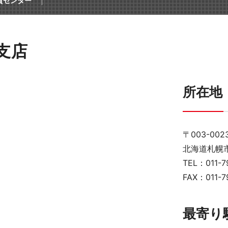
賀センター
感
イル
支店
事務機器
所在地
〒003-002
用品
北海道札幌市
TEL：011-7
FAX：011-7
ICT
最寄り