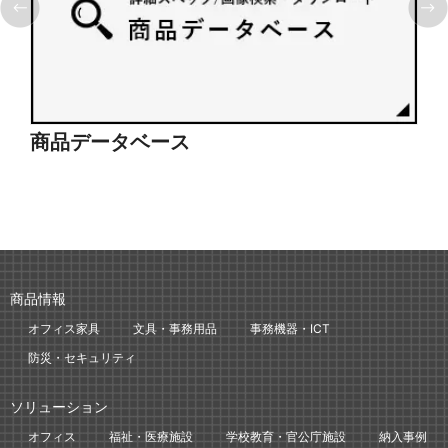
商品データベース
シ
商品情報
オフィス家具
文具・事務用品
事務機器・ICT
防災・セキュリティ
ソリューション
オフィス
福祉・医療施設
学校教育・官公庁施設
納入事例