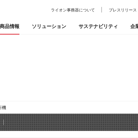
ライオン事務器について
プレスリリース
商品情報
ソリューション
サステナビリティ
企
の考え方
ついて
校教育・官公庁施設
業績・財務
事業所一覧
環境
IRライブラリ
納入事例
社会
ショールーム
ガバナンス
株式情報
プ
品
事務機器・ICT
防災・セ
るお問い合わせ
折機