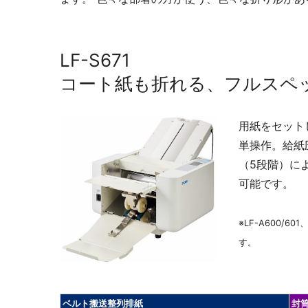
ミーティングサポート
推し活
LF-S671
コート紙も折れる、フルスペ
用紙をセット
単操作。給紙
（5段階）に
可能です。
収納家具・ロッカー
※LF-A600/60
す。
ベルト搬送整列排紙
封