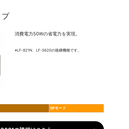
イプ
消費電力50Wの省電力を実現。
※LF-821N、LF-S620の後継機種です。
SPモード