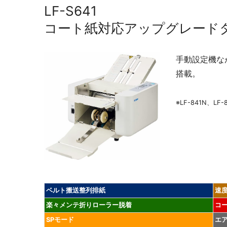
LF-S641
コート紙対応アップグレード
手動設定機な
搭載。
※LF-841N、L
ベルト搬送整列排紙
速
楽々メンテ折りローラー脱着
コ
SPモード
エ