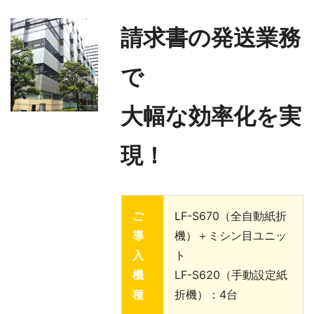
請求書の発送業務
で
⼤幅な効率化を実
現！
ご
LF-S670（全自動紙折
導
機）＋ミシン目ユニッ
入
ト
機
LF-S620（手動設定紙
種
折機）：4台