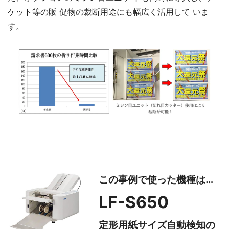
ケット等の販 促物の裁断⽤途にも幅広く活⽤して いま
す。
この事例で使った機種は…
LF-S650
定形用紙サイズ自動検知の