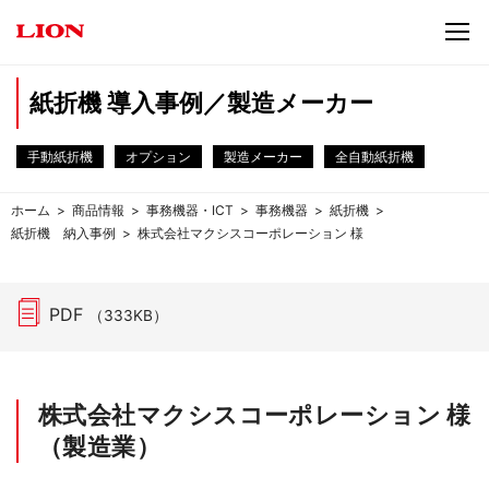
紙折機 導入事例／製造メーカー
手動紙折機
オプション
製造メーカー
全自動紙折機
ホーム
商品情報
事務機器・ICT
事務機器
紙折機
紙折機 納入事例
株式会社マクシスコーポレーション 様
PDF
（333KB）
株式会社マクシスコーポレーション 様
（製造業）