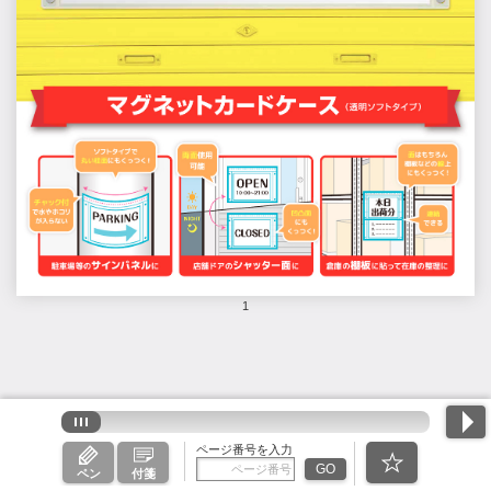
1
ページ番号を入力
GO
ペン
付箋