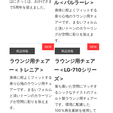
はにさっくは、おかげさま
ル＜パルラーレ＞
で5周年を迎えました。
身体に程よくフィットする
座り心地のラウンジ用チェ
アーです。まるいフォルム
と淡いトーンのカラーリン
グが空間に彩りを加えま
す。
商品情報
商品情報
ラウンジ用チェア
ラウンジ用チェア
ー＜トレニア＞
ー＜LG-710シリー
身体に程よくフィットする
ズ＞
座り心地のラウンジ用チェ
落ち着いた空間にマッチす
アーです。まるいフォルム
るシックなテイストのフェ
と淡いトーンのカラーリン
ルト製ラウンジ用チェアー
グが空間に彩りを加えま
です。環境に配慮した
す。
100％再生素材を使用して