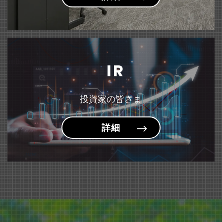
固定資産の譲渡および特別利益の計上に関するお知らせ
（135KB）
『＜sumafy（スマフィ）＞ フレームホルダー』 新発売
雑誌「モノ・マガジン」にて『はにさっくポーチ』が紹介されました。
～お子様が描いた作品や賞状を飾りながら収納できるケース～
IR
投資家の皆さま
詳細