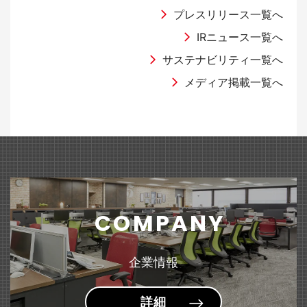
（2,931KB）
国際オフィス家具見本市 『オルガテック東京2026』出展のお知らせ
2026年9月期 第2四半期決算説明会資料
「グリーン円定期預金」への預け入れ実施のお知らせ
ラジオNIKKEI「マーケット・テラス」に当社代表取締役社長 髙橋俊泰
プレスリリース一覧へ
が出演しました。
IRニュース一覧へ
2025年05月30日
2026年05月14日
有価証券報告書
サステナビリティ一覧へ
2026年04月01日
2026年04月06日
商品・サービス
Web
その他
文具
（101KB）
「第28回 湘南国際村めぐりの森植樹祭」に参加しました
半期報告書-第126期(2025/10/01-2026/09/30)
メディア掲載一覧へ
ライオン事務器の通販 『ナビリオン・カタログ Vol.35』
WEBサイト「HugKum（はぐくむ）」にて『＜sumafy（スマフィ）＞
2024年09月19日
発刊のお知らせ
フレームホルダー』が紹介されました。
2026年05月14日
業績情報
公益財団法人「日本補助犬協会」への支援について
2026年02月27日
2026年04月03日
商品・サービス
ラジオ
家具
文具
2026年９月期第２四半期（中間期）の業績予想値と実績値の差異及び
2024年09月19日
ABCラジオ「Ｓｋｙ presents 藤原竜也のラジオ」にて『はにさ
（150KB）
『＜MELIO（メリオ）＞ソファーシリーズ』 リニューアル
通期業績予想の修正に関するお知らせ
っくポーチ』が紹介されました。
～ゆるやかな囲みで生まれる、心地よい空間。～
公益財団法人「日本盲導犬協会」への支援について
2026年05月14日
決算短信
COMPANY
2026年02月20日
2026年03月24日
商品・サービス
雑誌・書籍
家具
文具
2024年09月19日
2026年9月期 第2四半期（中間期）決算短信〔日本基準〕(連結)
（289KB）
『スタンダードデスク&テーブル＜Branato（ブラナート）＞』 新発売
雑誌「GetNavi」にて『小型文具シリーズ＜pimmy（ピミー）＞小型ス
社会福祉法人「日本聴導犬協会」への支援について
企業情報
～用途に合わせて選べる多彩なラインアップ～
テープラ』が紹介されました。
2026年03月12日
適時開示
詳細
2026年02月17日
2026年02月16日
商品・サービス
雑誌・書籍
文具
文具