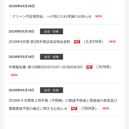
2026年05月28日
「グリーン円定期預金」への預け入れ実施のお知らせ
2026年05月19日
経営・財務
（2,931KB）
2026年9月期 第2四半期決算説明会資料
2026年05月14日
経営・財務
（101KB）
半期報告書-第126期(2025/10/01-2026/09/30)
2026年05月14日
経営・財務
2026年９月期第２四半期（中間期）の業績予想値と実績値の差異及び
（150KB）
通期業績予想の修正に関するお知らせ
2026年04月28日
2026年05月19日
2026年05月28日
2026年05月28日
イベント
適時開示
ラジオ
家具